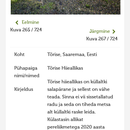
Liikuvad kuvad 2025
Hiite kuvavõistlus 2024
Eelmine
Hiite kuvavõistlus 2024 lisa
Kuva 265 / 724
Järgmine
Liikuvad kuvad 2024
Kuva 267 / 724
Hiite kuvavõistlus 2023
Koht
Tõrise, Saaremaa, Eesti
Hiite kuvavõistlus 2023 lisa
Liikuvad kuvad 2023
Pühapaiga
Tõrise Hiieallikas
nimi/nimed
Hiite kuvavõistlus 2022
Tõrise hiieallikas on küllaltki
Hiite kuvavõistlus 2022 lisa
Kirjeldus
salapärane ja sellest on vähe
teada. Sinna ei vii sissetallatud
Liikuvad kuvad 2022
radu ja seda on tiheda metsa
Hiite kuvavõistlus 2021
alt küllaltki raske leida.
Hiite kuvavõistlus 2021 lisa
Külastasin allikat
pereliikmetega 2020 aasta
Liikuvad kuvad 2021