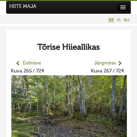
HIITE MAJA
Kodu
ET
FI
RU
Hiite Maja
Tööd
Tõrise Hiieallikas
Hiied
Uudised
Eelmine
Järgmine
Kuva 265 / 724
Kuva 267 / 724
Tegutse
Kuvavõistlused
UUS KUVAVÕISTLUS
Hiite kuvavõistlus 2026
VANEMAD KUVAVÕISTLUSED
Hiite kuvavõistlus 2025
Hiite kuvavõistlus 2025 lisa