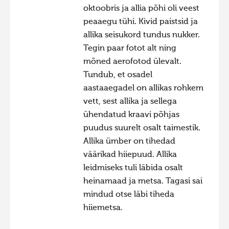
oktoobris ja allia põhi oli veest
Hiite kuvavõistlus 2020
peaaegu tühi. Kivid paistsid ja
Hiite kuvavõistlus 2020 lisa
allika seisukord tundus nukker.
Tegin paar fotot alt ning
Liikuvad kuvad 2020
mõned aerofotod ülevalt.
Hiite kuvavõistlus 2019
Tundub, et osadel
Hiite kuvavõistlus 2018
aastaaegadel on allikas rohkem
vett, sest allika ja sellega
Hiite kuvavõistlus 2017
ühendatud kraavi põhjas
Hiite kuvavõistlus 2016
puudus suurelt osalt taimestik.
Hiite kuvavõistlus 2015
Allika ümber on tihedad
väärikad hiiepuud. Allika
Hiite kuvavõistlus 2014
leidmiseks tuli läbida osalt
Hiite kuvavõistlus 2013
heinamaad ja metsa. Tagasi sai
Hiite kuvavõistlus 2012
mindud otse läbi tiheda
hiiemetsa.
Hiite kuvavõistlus 2011
Hiite kuvavõistlus 2010