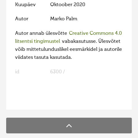
Kuupäev
Oktoober 2020
Hiite kuvavõistlus 2009
Autor
Marko Palm
Hiite kuvavõistlus 2008
Kontakt
Autor annab ülesvõtte
Creative Commons 4.0
litsentsi tingimustel
vabakasutusse. Ülesvõtet
võib mittetulunduslikel eesmärkidel ja autorile
viidates tasuta kasutada.
id
6300 /
FaLang translation system by Faboba