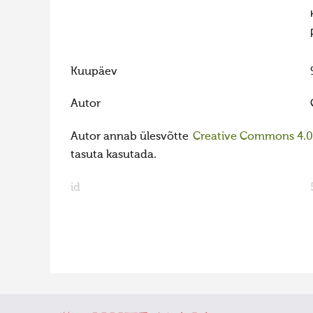
Kuupäev
Autor
Autor annab ülesvõtte
Creative Commons 4.0 l
tasuta kasutada.
id
FaLang translation system by Faboba