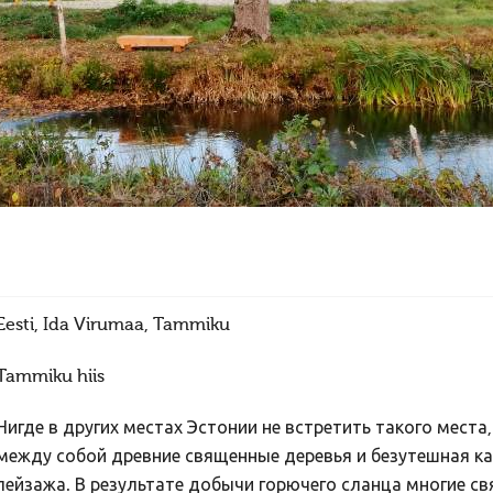
Eesti, Ida Virumaa, Tammiku
Tammiku hiis
Нигде в других местах Эстонии не встретить такого места
между собой древние священные деревья и безутешная к
пейзажа. В результате добычи горючего сланца многие с