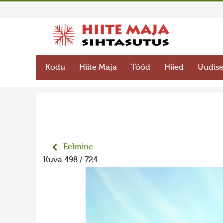
Kodu
Hiite Maja
Tööd
Hiied
Uudis
Eelmine
Kuva 498 / 724