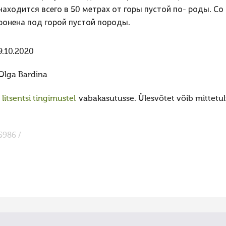
находится всего в 50 метрах от горы пустой по- роды. Со
ронена под горой пустой породы.
9.10.2020
Olga Bardina
itsentsi tingimustel
vabakasutusse. Ülesvõtet võib mittetulu
5986 /