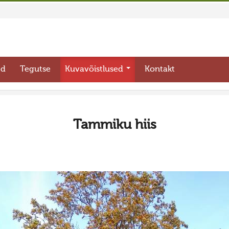
ed
Tegutse
Kuvavõistlused
Kontakt
Tammiku hiis