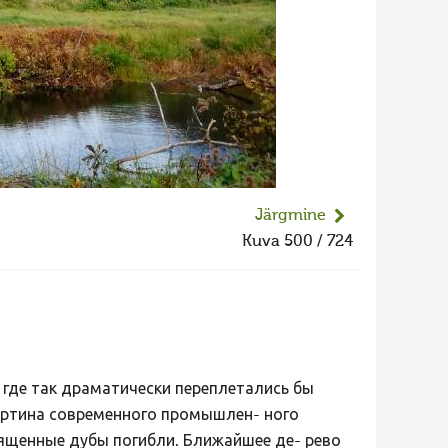
Järgmine
Kuva 500 / 724
, где так драматически переплетались бы
артина современного промышлен- ного
вященные дубы погибли. Ближайшее де- рево