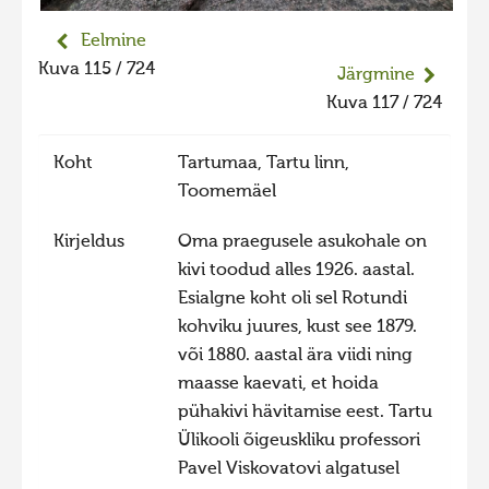
Liikuvad kuvad 2025
Eelmine
Hiite kuvavõistlus 2024
Kuva 115 / 724
Järgmine
Hiite kuvavõistlus 2024 lisa
Kuva 117 / 724
Liikuvad kuvad 2024
Koht
Tartumaa, Tartu linn,
Hiite kuvavõistlus 2023
Toomemäel
Hiite kuvavõistlus 2023 lisa
Kirjeldus
Oma praegusele asukohale on
Liikuvad kuvad 2023
kivi toodud alles 1926. aastal.
Hiite kuvavõistlus 2022
Esialgne koht oli sel Rotundi
kohviku juures, kust see 1879.
Hiite kuvavõistlus 2022 lisa
või 1880. aastal ära viidi ning
Liikuvad kuvad 2022
maasse kaevati, et hoida
Hiite kuvavõistlus 2021
pühakivi hävitamise eest. Tartu
Ülikooli õigeuskliku professori
Hiite kuvavõistlus 2021 lisa
Pavel Viskovatovi algatusel
Liikuvad kuvad 2021