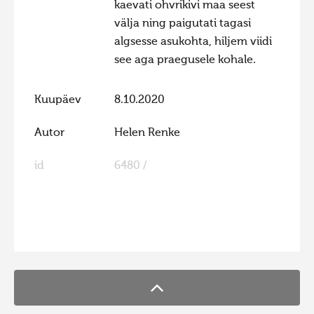
kaevati ohvrikivi maa seest
Hiite kuvavõistlus 2020
välja ning paigutati tagasi
algsesse asukohta, hiljem viidi
Hiite kuvavõistlus 2020 lisa
see aga praegusele kohale.
Liikuvad kuvad 2020
Hiite kuvavõistlus 2019
Kuupäev
8.10.2020
Hiite kuvavõistlus 2018
Autor
Helen Renke
Hiite kuvavõistlus 2017
id
6480 /
Hiite kuvavõistlus 2016
Hiite kuvavõistlus 2015
Hiite kuvavõistlus 2014
FaLang translation system by Faboba
Hiite kuvavõistlus 2013
Hiite kuvavõistlus 2012
Hiite kuvavõistlus 2011
Hiite kuvavõistlus 2010