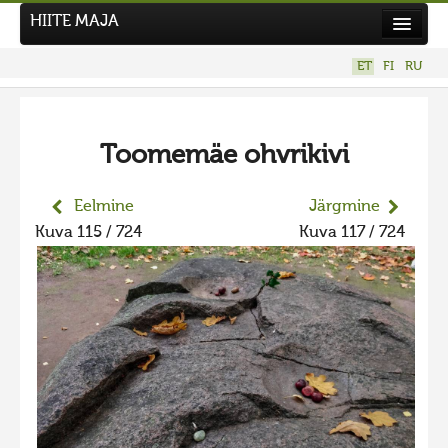
HIITE MAJA
Kodu
ET
FI
RU
Hiite Maja
Tööd
Toomemäe ohvrikivi
Hiied
Uudised
Eelmine
Järgmine
Kuva 115 / 724
Kuva 117 / 724
Tegutse
Kuvavõistlused
UUS KUVAVÕISTLUS
Hiite kuvavõistlus 2026
VANEMAD KUVAVÕISTLUSED
Hiite kuvavõistlus 2025
Hiite kuvavõistlus 2025 lisa