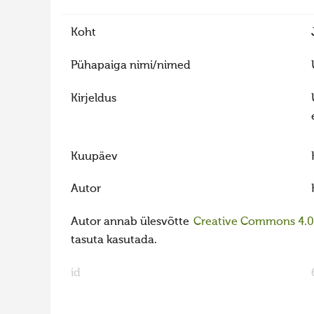
Koht
Pühapaiga nimi/nimed
Kirjeldus
Kuupäev
Autor
Autor annab ülesvõtte
Creative Commons 4.0 l
tasuta kasutada.
id