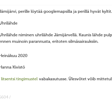
Jämijärvi, perille löytää googlemapsilla ja perillä hyvät kyltit
Uhrilähde
Uhrilähde niminen uhrilähde Jämijärvellä. Kaunis lähde pu
ennen muinoin parannusta, eritoten silmäsairauksiin.
Heinäkuu 2020
Hanna Kivistö
itsentsi tingimustel
vabakasutusse. Ülesvõtet võib mittetulu
6604 /