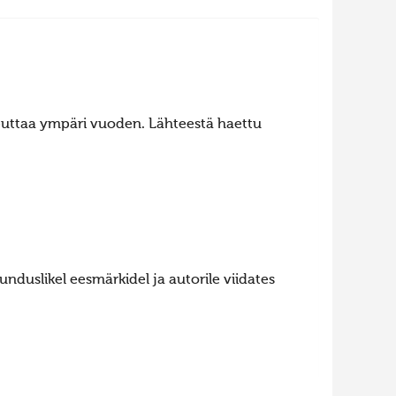
.
lputtaa ympäri vuoden. Lähteestä haettu
nduslikel eesmärkidel ja autorile viidates