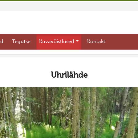
ed
Tegutse
Kuvavõistlused
Kontakt
Uhrilähde