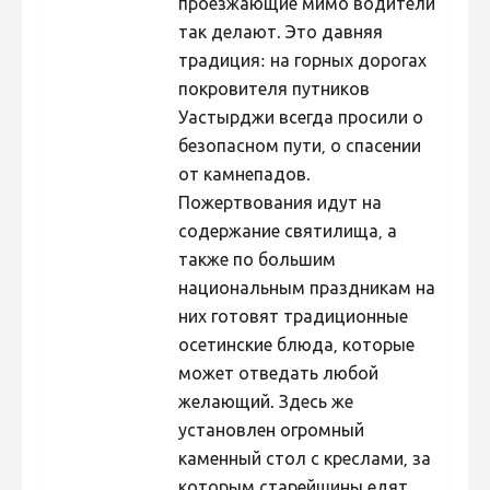
проезжающие мимо водители
так делают. Это давняя
Hiite kuvavõistlus 2009
традиция: на горных дорогах
Hiite kuvavõistlus 2008
покровителя путников
Kontakt
Уастырджи всегда просили о
безопасном пути, о спасении
от камнепадов.
Пожертвования идут на
содержание святилища, а
также по большим
национальным праздникам на
них готовят традиционные
осетинские блюда, которые
может отведать любой
желающий. Здесь же
установлен огромный
каменный стол с креслами, за
которым старейшины едят