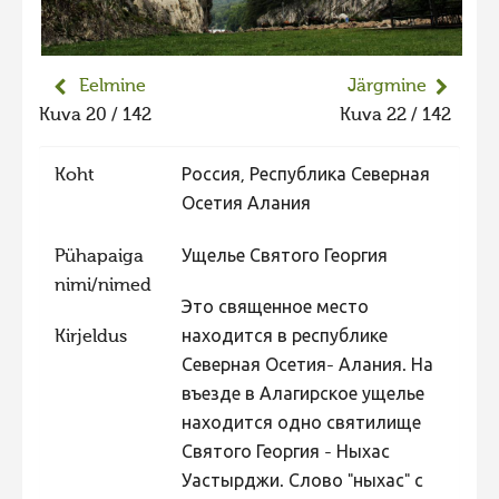
Liikuvad kuvad 2025
Hiite kuvavõistlus 2024
Eelmine
Järgmine
Hiite kuvavõistlus 2024 lisa
Kuva 20 / 142
Kuva 22 / 142
Liikuvad kuvad 2024
Koht
Россия, Республика Северная
Hiite kuvavõistlus 2023
Осетия Алания
Hiite kuvavõistlus 2023 lisa
Pühapaiga
Ущелье Святого Георгия
Liikuvad kuvad 2023
nimi/nimed
Hiite kuvavõistlus 2022
Это священное место
Hiite kuvavõistlus 2022 lisa
Kirjeldus
находится в республике
Северная Осетия- Алания. На
Liikuvad kuvad 2022
въезде в Алагирское ущелье
Hiite kuvavõistlus 2021
находится одно святилище
Hiite kuvavõistlus 2021 lisa
Святого Георгия - Ныхас
Уастырджи. Слово "ныхас" с
Liikuvad kuvad 2021