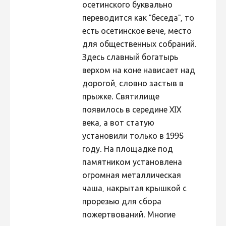
осетинского буквально
Hiite kuvavõistlus 2020
переводится как "беседа", то
Hiite kuvavõistlus 2020 lisa
есть осетинское вече, место
для общественных собраний.
Liikuvad kuvad 2020
Здесь славный богатырь
Hiite kuvavõistlus 2019
верхом на коне нависает над
дорогой, словно застыв в
Hiite kuvavõistlus 2018
прыжке. Святилище
Hiite kuvavõistlus 2017
появилось в середине XIX
Hiite kuvavõistlus 2016
века, а вот статую
установили только в 1995
Hiite kuvavõistlus 2015
году. На площадке под
Hiite kuvavõistlus 2014
памятником установлена
Hiite kuvavõistlus 2013
огромная металлическая
чаша, накрытая крышкой с
Hiite kuvavõistlus 2012
прорезью для сбора
Hiite kuvavõistlus 2011
пожертвований. Многие
Hiite kuvavõistlus 2010