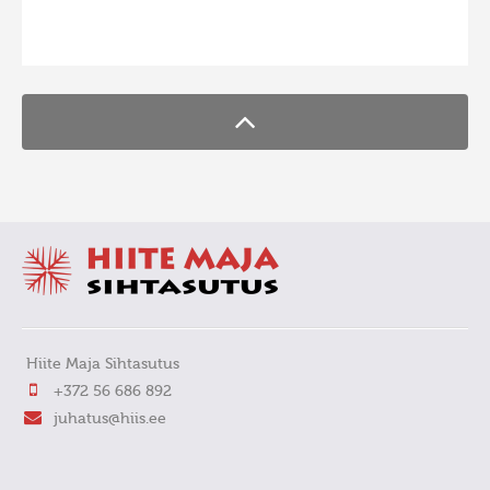
FaLang translation system by Faboba
Hiite Maja Sihtasutus
+372 56 686 892
juhatus@hiis.ee