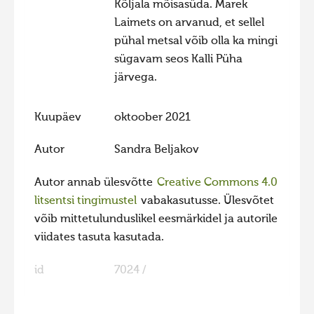
Kõljala mõisasüda. Marek
Laimets on arvanud, et sellel
pühal metsal võib olla ka mingi
sügavam seos Kalli Püha
järvega.
Kuupäev
oktoober 2021
Autor
Sandra Beljakov
Autor annab ülesvõtte
Creative Commons 4.0
litsentsi tingimustel
vabakasutusse. Ülesvõtet
võib mittetulunduslikel eesmärkidel ja autorile
viidates tasuta kasutada.
id
7024 /