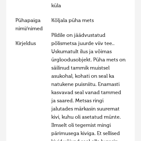
küla
Hiite kuvavõistlus 2020
Hiite kuvavõistlus 2020 lisa
Pühapaiga
Kõljala püha mets
nimi/nimed
Liikuvad kuvad 2020
Pildile on jäädvustatud
Hiite kuvavõistlus 2019
Kirjeldus
põlismetsa juurde viiv tee..
Uskumatult ilus ja võimas
Hiite kuvavõistlus 2018
ürgloodusobjekt. Püha mets on
Hiite kuvavõistlus 2017
säilinud tammik muistsel
Hiite kuvavõistlus 2016
asukohal, kohati on seal ka
natukene puisniitu. Enamasti
Hiite kuvavõistlus 2015
kasvavad seal vanad tammed
Hiite kuvavõistlus 2014
ja saared. Metsas ringi
Hiite kuvavõistlus 2013
jalutades märkasin suuremat
kivi, kuhu oli asetatud münte.
Hiite kuvavõistlus 2012
Ilmselt oli tegemist mingi
Hiite kuvavõistlus 2011
pärimusega kiviga. Et sellised
Hiite kuvavõistlus 2010