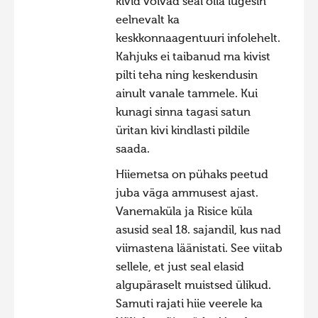
kivid võivad seal olla lugesin
eelnevalt ka
Hiite kuvavõistlus 2009
keskkonnaagentuuri infolehelt.
Hiite kuvavõistlus 2008
Kahjuks ei taibanud ma kivist
Kontakt
pilti teha ning keskendusin
ainult vanale tammele. Kui
kunagi sinna tagasi satun
üritan kivi kindlasti pildile
saada.
Hiiemetsa on pühaks peetud
juba väga ammusest ajast.
Vanemaküla ja Risice küla
asusid seal 18. sajandil, kus nad
viimastena läänistati. See viitab
sellele, et just seal elasid
algupäraselt muistsed ülikud.
Samuti rajati hiie veerele ka