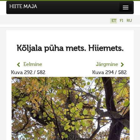
HIITE MAJA
Kodu
ET
FI
RU
Hiite Maja
Tööd
Kõljala püha mets. Hiiemets.
Hiied
Uudised
Eelmine
Järgmine
Kuva 292 / 582
Kuva 294 / 582
Tegutse
Kuvavõistlused
UUS KUVAVÕISTLUS
Hiite kuvavõistlus 2026
VANEMAD KUVAVÕISTLUSED
Hiite kuvavõistlus 2025
Hiite kuvavõistlus 2025 lisa