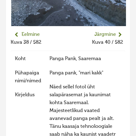
Liikuvad kuvad 2025
Hiite kuvavõistlus 2024
Hiite kuvavõistlus 2024 lisa
Eelmine
Järgmine
Liikuvad kuvad 2024
Kuva 38 / 582
Kuva 40 / 582
Hiite kuvavõistlus 2023
Koht
Panga Pank, Saaremaa
Hiite kuvavõistlus 2023 lisa
Liikuvad kuvad 2023
Pühapaiga
Panga pank, "mari kakk"
Hiite kuvavõistlus 2022
nimi/nimed
Näed sellel fotol üht
Hiite kuvavõistlus 2022 lisa
Kirjeldus
salapärasemat ja kaunimat
Liikuvad kuvad 2022
kohta Saaremaal.
Majesteetlikud vaated
Hiite kuvavõistlus 2021
avanevad panga pealt ja alt.
Hiite kuvavõistlus 2021 lisa
Tänu kaasaja tehnoloogiale
Liikuvad kuvad 2021
saab näha ka kaunist vaadetr