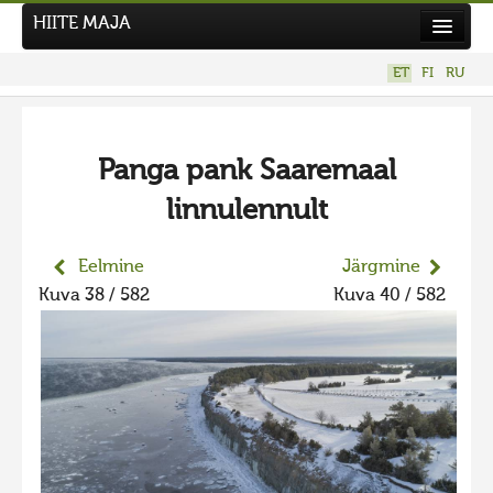
HIITE MAJA
Kodu
ET
FI
RU
Hiite Maja
Tööd
Panga pank Saaremaal
Hiied
linnulennult
Uudised
Tegutse
Eelmine
Järgmine
Kuva 38 / 582
Kuva 40 / 582
Kuvavõistlused
UUS KUVAVÕISTLUS
Hiite kuvavõistlus 2026
VANEMAD KUVAVÕISTLUSED
Hiite kuvavõistlus 2025
Hiite kuvavõistlus 2025 lisa