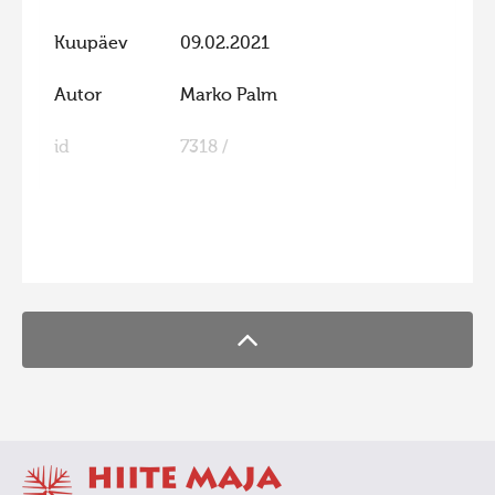
Kuupäev
09.02.2021
Autor
Marko Palm
id
7318 /
FaLang translation system by Faboba