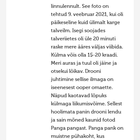
linnulennult. See foto on
Hiite kuvavõistlus 2020
tehtud 9. veebruar 2021, kui oli
Hiite kuvavõistlus 2020 lisa
päikeseline kuid ülimalt karge
Liikuvad kuvad 2020
talveilm. Isegi soojades
talveriietes oli üle 20 minuti
Hiite kuvavõistlus 2019
raske mere ääres väljas viibida.
Hiite kuvavõistlus 2018
Külma võis olla 15-20 kraadi.
Hiite kuvavõistlus 2017
Meri auras ja tuul oli jäine ja
otsekui lõikav. Drooni
Hiite kuvavõistlus 2016
juhtimine sellise ilmaga on
Hiite kuvavõistlus 2015
iseenesest ooper omaette.
Näpud kaotavad lõpuks
Hiite kuvavõistlus 2014
külmaga liikumisvõime. Sellest
Hiite kuvavõistlus 2013
hoolimata panin drooni lendu
Hiite kuvavõistlus 2012
ja sain mõned kaunid fotod
Panga pangast. Panga pank on
Hiite kuvavõistlus 2011
muistne pühakoht, kus
Hiite kuvavõistlus 2010