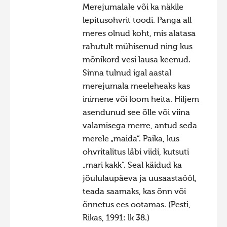
Merejumalale või ka näkile
Hiite kuvavõistlus 2009
lepitusohvrit toodi. Panga all
meres olnud koht, mis alatasa
Hiite kuvavõistlus 2008
rahutult mühisenud ning kus
Kontakt
mõnikord vesi lausa keenud.
Sinna tulnud igal aastal
merejumala meeleheaks kas
inimene või loom heita. Hiljem
asendunud see õlle või viina
valamisega merre, antud seda
merele „maida“. Paika, kus
ohvritalitus läbi viidi, kutsuti
„mari kakk“. Seal käidud ka
jõululaupäeva ja uusaastaööl,
teada saamaks, kas õnn või
õnnetus ees ootamas. (Pesti,
Rikas, 1991: lk 38.)