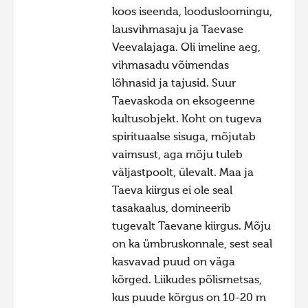
koos iseenda, loodusloomingu,
Hiite kuvavõistlus 2020
lausvihmasaju ja Taevase
Hiite kuvavõistlus 2020 lisa
Veevalajaga. Oli imeline aeg,
vihmasadu võimendas
Liikuvad kuvad 2020
lõhnasid ja tajusid. Suur
Hiite kuvavõistlus 2019
Taevaskoda on eksogeenne
Hiite kuvavõistlus 2018
kultusobjekt. Koht on tugeva
spirituaalse sisuga, mõjutab
Hiite kuvavõistlus 2017
vaimsust, aga mõju tuleb
Hiite kuvavõistlus 2016
väljastpoolt, ülevalt. Maa ja
Hiite kuvavõistlus 2015
Taeva kiirgus ei ole seal
tasakaalus, domineerib
Hiite kuvavõistlus 2014
tugevalt Taevane kiirgus. Mõju
Hiite kuvavõistlus 2013
on ka ümbruskonnale, sest seal
Hiite kuvavõistlus 2012
kasvavad puud on väga
kõrged. Liikudes põlismetsas,
Hiite kuvavõistlus 2011
kus puude kõrgus on 10-20 m
Hiite kuvavõistlus 2010