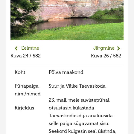
Liikuvad kuvad 2025
Hiite kuvavõistlus 2024
Hiite kuvavõistlus 2024 lisa
Liikuvad kuvad 2024
Hiite kuvavõistlus 2023
Eelmine
Järgmine
Kuva 24 / 582
Kuva 26 / 582
Hiite kuvavõistlus 2023 lisa
Liikuvad kuvad 2023
Koht
Põlva maakond
Hiite kuvavõistlus 2022
Pühapaiga
Suur ja Väike Taevaskoda
Hiite kuvavõistlus 2022 lisa
nimi/nimed
Liikuvad kuvad 2022
23. mail, meie suvistepühal,
Kirjeldus
otsustasin külastada
Hiite kuvavõistlus 2021
Taevaskodasid ja analüüsida
Hiite kuvavõistlus 2021 lisa
selle paiga sügavamat sisu.
Seekord kulgesin seal üksinda,
Liikuvad kuvad 2021