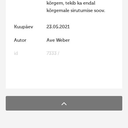
kõrgem, tekib ka endal
Hiite kuvavõistlus 2009
kõrgemale sirutumise soov.
Hiite kuvavõistlus 2008
Kuupäev
23.05.2021
Kontakt
Autor
Ave Weber
id
7333 /
FaLang translation system by Faboba