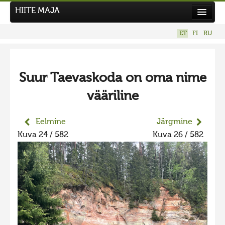
HIITE MAJA
Kodu
ET
FI
RU
Hiite Maja
Tööd
Suur Taevaskoda on oma nime
Hiied
vääriline
Uudised
Tegutse
Eelmine
Järgmine
Kuva 24 / 582
Kuva 26 / 582
Kuvavõistlused
UUS KUVAVÕISTLUS
Hiite kuvavõistlus 2026
VANEMAD KUVAVÕISTLUSED
Hiite kuvavõistlus 2025
Hiite kuvavõistlus 2025 lisa