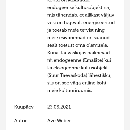
kohta on kasutatud
endogeense kultusobjektina,
Hiite kuvavõistlus 2009
mis tähendab, et allikast väljuv
Hiite kuvavõistlus 2008
vesi on tugevalt energiseeritud
Kontakt
ja toetab meie tervist ning
meie esivanemad on saanud
sealt toetust oma olemisele.
Kuna Taevaskojas paiknevad
nii endogeenne (Emaläte) kui
ka eksogeenne kultusobjekt
(Suur Taevaskoda) lähestikku,
siis on see väga eriline koht
meie kultuuriruumis.
Kuupäev
23.05.2021
Autor
Ave Weber