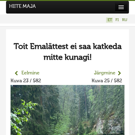
HIITE MAJA
Kodu
ET
FI
RU
Hiite Maja
Tööd
Toit Emalättest ei saa katkeda
Hiied
mitte kunagi!
Uudised
Tegutse
Eelmine
Järgmine
Kuva 23 / 582
Kuva 25 / 582
Kuvavõistlused
UUS KUVAVÕISTLUS
Hiite kuvavõistlus 2026
VANEMAD KUVAVÕISTLUSED
Hiite kuvavõistlus 2025
Hiite kuvavõistlus 2025 lisa