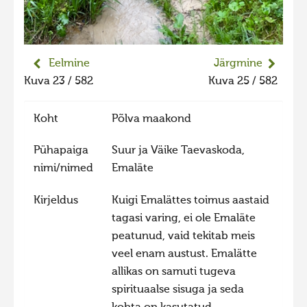
Hiite kuvavõistlus 2020
Hiite kuvavõistlus 2020 lisa
Eelmine
Järgmine
Liikuvad kuvad 2020
Kuva 23 / 582
Kuva 25 / 582
Hiite kuvavõistlus 2019
Hiite kuvavõistlus 2018
Koht
Põlva maakond
Hiite kuvavõistlus 2017
Pühapaiga
Suur ja Väike Taevaskoda,
Hiite kuvavõistlus 2016
nimi/nimed
Emaläte
Hiite kuvavõistlus 2015
Kirjeldus
Kuigi Emalättes toimus aastaid
Hiite kuvavõistlus 2014
tagasi varing, ei ole Emaläte
Hiite kuvavõistlus 2013
peatunud, vaid tekitab meis
veel enam austust. Emalätte
Hiite kuvavõistlus 2012
allikas on samuti tugeva
Hiite kuvavõistlus 2011
spirituaalse sisuga ja seda
Hiite kuvavõistlus 2010