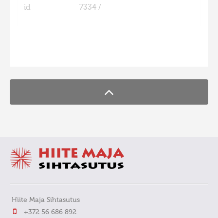
id
7334 /
FaLang translation system by Faboba
Hiite Maja Sihtasutus
+372 56 686 892