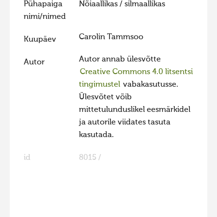
Pühapaiga
Nõiaallikas / silmaallikas
Hiite kuvavõistlus 2020
nimi/nimed
Hiite kuvavõistlus 2020 lisa
Carolin Tammsoo
Kuupäev
Liikuvad kuvad 2020
Autor annab ülesvõtte
Autor
Hiite kuvavõistlus 2019
Creative Commons 4.0 litsentsi
Hiite kuvavõistlus 2018
tingimustel
vabakasutusse.
Ülesvõtet võib
Hiite kuvavõistlus 2017
mittetulunduslikel eesmärkidel
Hiite kuvavõistlus 2016
ja autorile viidates tasuta
Hiite kuvavõistlus 2015
kasutada.
Hiite kuvavõistlus 2014
id
8015 /
Hiite kuvavõistlus 2013
Hiite kuvavõistlus 2012
Hiite kuvavõistlus 2011
FaLang translation system by Faboba
Hiite kuvavõistlus 2010