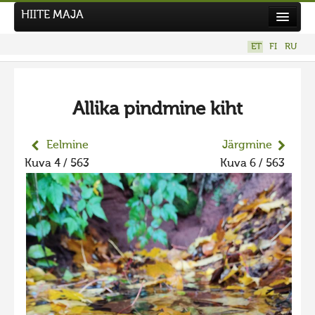
HIITE MAJA
Kodu
ET
FI
RU
Hiite Maja
Tööd
Allika pindmine kiht
Hiied
Uudised
Eelmine
Järgmine
Kuva 4 / 563
Kuva 6 / 563
Tegutse
Kuvavõistlused
UUS KUVAVÕISTLUS
Hiite kuvavõistlus 2026
VANEMAD KUVAVÕISTLUSED
Hiite kuvavõistlus 2025
Hiite kuvavõistlus 2025 lisa