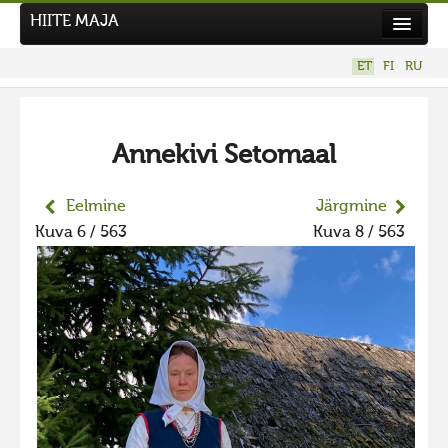
HIITE MAJA
Kodu
ET
FI
RU
Hiite Maja
Tööd
Annekivi Setomaal
Hiied
Uudised
Eelmine
Järgmine
Kuva 6 / 563
Kuva 8 / 563
Tegutse
Kuvavõistlused
UUS KUVAVÕISTLUS
Hiite kuvavõistlus 2026
VANEMAD KUVAVÕISTLUSED
Hiite kuvavõistlus 2025
Hiite kuvavõistlus 2025 lisa