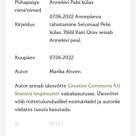
Pühapaiga
Annekivi Palsi külas
Hiite kuvavõistlus 2020
nimi/nimed
07.06.2022 Annepäeva
Hiite kuvavõistlus 2020 lisa
Kirjeldus
tähistamine Setomaal Pelsi
Liikuvad kuvad 2020
külas. Pildil Kairi Orav seisab
Hiite kuvavõistlus 2019
Annekivi peal.
Hiite kuvavõistlus 2018
Kuupäev
07.06.2022
Hiite kuvavõistlus 2017
Autor
Marika Ahven
Hiite kuvavõistlus 2016
Hiite kuvavõistlus 2015
Autor annab ülesvõtte
Creative Commons 4.0
Hiite kuvavõistlus 2014
litsentsi tingimustel
vabakasutusse. Ülesvõtet
võib mittetulunduslikel eesmärkidel ja autorile
Hiite kuvavõistlus 2013
viidates tasuta kasutada.
Hiite kuvavõistlus 2012
id
8013 /
Hiite kuvavõistlus 2011
Hiite kuvavõistlus 2010