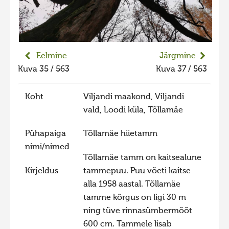
Liikuvad kuvad 2025
Hiite kuvavõistlus 2024
Hiite kuvavõistlus 2024 lisa
Eelmine
Järgmine
Liikuvad kuvad 2024
Kuva 35 / 563
Kuva 37 / 563
Hiite kuvavõistlus 2023
Koht
Viljandi maakond, Viljandi
Hiite kuvavõistlus 2023 lisa
vald, Loodi küla, Tõllamäe
Liikuvad kuvad 2023
Pühapaiga
Tõllamäe hiietamm
Hiite kuvavõistlus 2022
nimi/nimed
Hiite kuvavõistlus 2022 lisa
Tõllamäe tamm on kaitsealune
Kirjeldus
tammepuu. Puu võeti kaitse
Liikuvad kuvad 2022
alla 1958 aastal. Tõllamäe
Hiite kuvavõistlus 2021
tamme kõrgus on ligi 30 m
Hiite kuvavõistlus 2021 lisa
ning tüve rinnasümbermõõt
600 cm. Tammele lisab
Liikuvad kuvad 2021