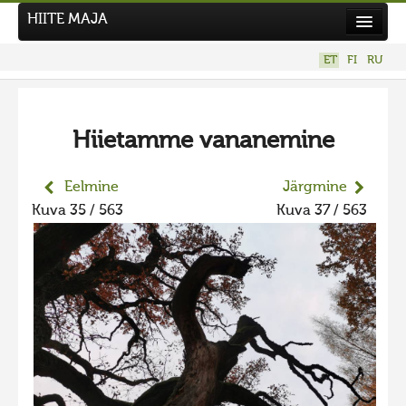
HIITE MAJA
Kodu
ET
FI
RU
Hiite Maja
Tööd
Hiietamme vananemine
Hiied
Uudised
Eelmine
Järgmine
Kuva 35 / 563
Kuva 37 / 563
Tegutse
Kuvavõistlused
UUS KUVAVÕISTLUS
Hiite kuvavõistlus 2026
VANEMAD KUVAVÕISTLUSED
Hiite kuvavõistlus 2025
Hiite kuvavõistlus 2025 lisa