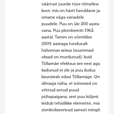
väärtust juurde tüve rõmeline
Hiite kuvavõistlus 2020
koor, mis on hästi haruldane ja
Hiite kuvavõistlus 2020 lisa
omane väga vanadele
puudele. Puu on üle 300 aasta
Liikuvad kuvad 2020
vana. Puu plombeeriti 1963.
Hiite kuvavõistlus 2019
aastal. Tamm on võrreldes
Hiite kuvavõistlus 2018
2009. aastaga tunduvalt
halvemas seisus (suuremad
Hiite kuvavõistlus 2017
oksad on murdunud), kuid
Hiite kuvavõistlus 2016
Tõllamäe efektsus see eest aga
Hiite kuvavõistlus 2015
kadunud ei ole ja puu iludus
kaunistab edasi Tõllamäge. On
Hiite kuvavõistlus 2014
silmaga näha, et inimesed on
Hiite kuvavõistlus 2013
võtnud antud puud
Hiite kuvavõistlus 2012
pühapaigana, sest puu küljest
leidub tehislikke elemente, mis
Hiite kuvavõistlus 2011
sümboliseerivad samuti mingit
Hiite kuvavõistlus 2010