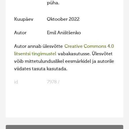
püha.
Hiite kuvavõistlus 2009
Kuupäev
Oktoober 2022
Hiite kuvavõistlus 2008
Kontakt
Autor
Emil Aništšenko
Autor annab ülesvõtte
Creative Commons 4.0
litsentsi tingimustel
vabakasutusse. Ülesvõtet
võib mittetulunduslikel eesmärkidel ja autorile
viidates tasuta kasutada.
id
7978 /
FaLang translation system by Faboba