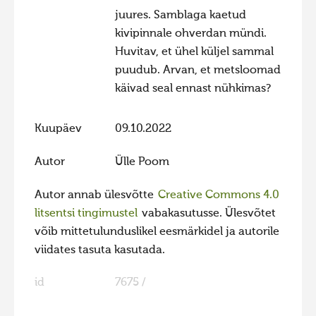
juures. Samblaga kaetud
Hiite kuvavõistlus 2020
kivipinnale ohverdan mündi.
Hiite kuvavõistlus 2020 lisa
Huvitav, et ühel küljel sammal
Liikuvad kuvad 2020
puudub. Arvan, et metsloomad
käivad seal ennast nühkimas?
Hiite kuvavõistlus 2019
Hiite kuvavõistlus 2018
Kuupäev
09.10.2022
Hiite kuvavõistlus 2017
Autor
Ülle Poom
Hiite kuvavõistlus 2016
Hiite kuvavõistlus 2015
Autor annab ülesvõtte
Creative Commons 4.0
litsentsi tingimustel
vabakasutusse. Ülesvõtet
Hiite kuvavõistlus 2014
võib mittetulunduslikel eesmärkidel ja autorile
Hiite kuvavõistlus 2013
viidates tasuta kasutada.
Hiite kuvavõistlus 2012
id
7675 /
Hiite kuvavõistlus 2011
Hiite kuvavõistlus 2010