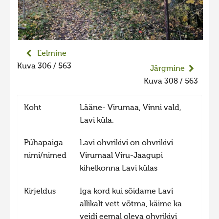
Liikuvad kuvad 2025
Hiite kuvavõistlus 2024
Hiite kuvavõistlus 2024 lisa
Eelmine
Liikuvad kuvad 2024
Kuva 306 / 563
Järgmine
Hiite kuvavõistlus 2023
Kuva 308 / 563
Hiite kuvavõistlus 2023 lisa
Koht
Lääne- Virumaa, Vinni vald,
Liikuvad kuvad 2023
Lavi küla.
Hiite kuvavõistlus 2022
Pühapaiga
Lavi ohvrikivi on ohvrikivi
Hiite kuvavõistlus 2022 lisa
nimi/nimed
Virumaal Viru-Jaagupi
Liikuvad kuvad 2022
kihelkonna Lavi külas
Hiite kuvavõistlus 2021
Kirjeldus
Iga kord kui sõidame Lavi
Hiite kuvavõistlus 2021 lisa
allikalt vett võtma, käime ka
Liikuvad kuvad 2021
veidi eemal oleva ohvrikivi