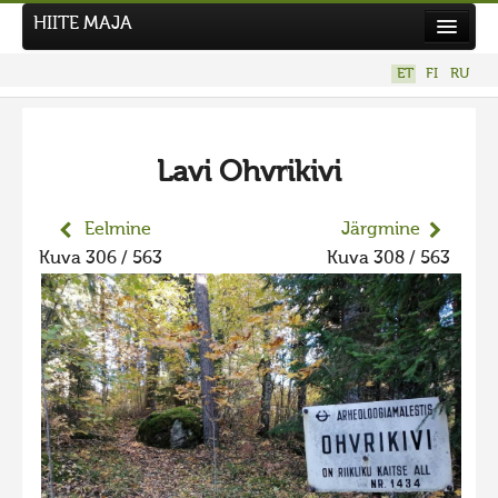
HIITE MAJA
Kodu
ET
FI
RU
Hiite Maja
Tööd
Lavi Ohvrikivi
Hiied
Uudised
Eelmine
Järgmine
Kuva 306 / 563
Kuva 308 / 563
Tegutse
Kuvavõistlused
UUS KUVAVÕISTLUS
Hiite kuvavõistlus 2026
VANEMAD KUVAVÕISTLUSED
Hiite kuvavõistlus 2025
Hiite kuvavõistlus 2025 lisa