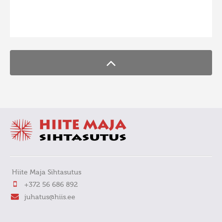
Hiite kuvavõistlus 2009
FaLang translation system by Faboba
Hiite kuvavõistlus 2008
Kontakt
Hiite Maja Sihtasutus
+372 56 686 892
juhatus@hiis.ee