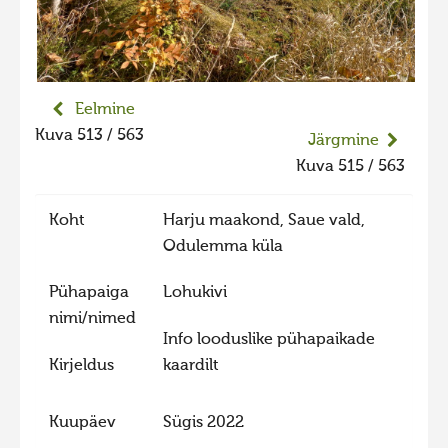
Liikuvad kuvad 2025
Hiite kuvavõistlus 2024
Hiite kuvavõistlus 2024 lisa
Eelmine
Liikuvad kuvad 2024
Kuva 513 / 563
Järgmine
Hiite kuvavõistlus 2023
Kuva 515 / 563
Hiite kuvavõistlus 2023 lisa
Koht
Harju maakond, Saue vald,
Liikuvad kuvad 2023
Odulemma küla
Hiite kuvavõistlus 2022
Pühapaiga
Lohukivi
Hiite kuvavõistlus 2022 lisa
nimi/nimed
Liikuvad kuvad 2022
Info looduslike pühapaikade
Kirjeldus
kaardilt
Hiite kuvavõistlus 2021
Hiite kuvavõistlus 2021 lisa
Kuupäev
Sügis 2022
Liikuvad kuvad 2021