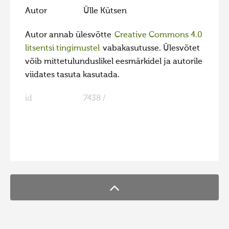
Autor
Ülle Kütsen
Hiite kuvavõistlus 2020
Hiite kuvavõistlus 2020 lisa
Autor annab ülesvõtte
Creative Commons 4.0
litsentsi tingimustel
vabakasutusse. Ülesvõtet
Liikuvad kuvad 2020
võib mittetulunduslikel eesmärkidel ja autorile
Hiite kuvavõistlus 2019
viidates tasuta kasutada.
Hiite kuvavõistlus 2018
id
7438 /
Hiite kuvavõistlus 2017
Hiite kuvavõistlus 2016
Hiite kuvavõistlus 2015
FaLang translation system by Faboba
Hiite kuvavõistlus 2014
Hiite kuvavõistlus 2013
Hiite kuvavõistlus 2012
Hiite kuvavõistlus 2011
Hiite kuvavõistlus 2010