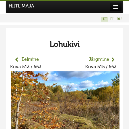
HIITE MAJA
Kodu
ET
FI
RU
Hiite Maja
Tööd
Lohukivi
Hiied
Uudised
Eelmine
Järgmine
Kuva 513 / 563
Kuva 515 / 563
Tegutse
Kuvavõistlused
UUS KUVAVÕISTLUS
Hiite kuvavõistlus 2026
VANEMAD KUVAVÕISTLUSED
Hiite kuvavõistlus 2025
Hiite kuvavõistlus 2025 lisa