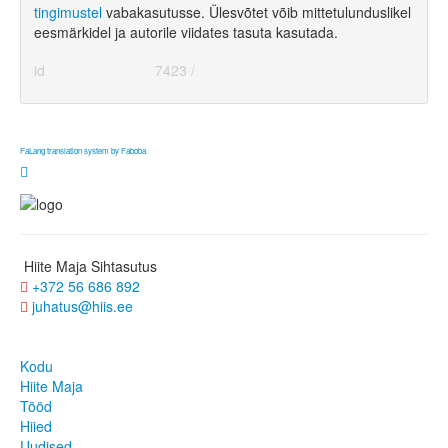
tingimustel
vabakasutusse. Ülesvõtet võib mittetulunduslikel
eesmärkidel ja autorile viidates tasuta kasutada.
id
7423 /
FaLang translation system by Faboba
Hiite Maja Sihtasutus
+372 56 686 892
juhatus@hiis.ee
Kodu
Hiite Maja
Tööd
Hiied
Uudised