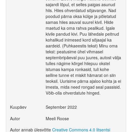
sajandi lõpul, et selles paigas asunud
hiis. Hiies ohverdatud sõjavange. Nad
poodud pärna oksa külge ja põletatud
samas hiies asuval suurel kivil. Hiide
maetud ka oma rahva pealikud. Igale
kivile pandud kivi. Puu lähedale peitnud
kohalikud inimesed kord sõjaajal ka
aardeid. (Puhkaeestis tekst) Minu oma
tekst: peatusime ühel vihmasel
septembripäeval puu juures, autost välja
tulles nägime kõrgel hiiepuu okstel
istumas kampa ronkasid, tuli kohe
selline tunne et miskit hämarat on siin
teoksil. Uurisime pärna ajaloo kohta ja ei
imesta, mida need rongad seal passisid.
Võib-olla ohverdatute hinged.
Kuupäev
September 2022
Autor
Meeli Roose
Autor annab ülesvõtte
Creative Commons 4.0 litsentsi