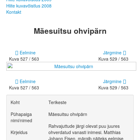
Hiite kuvavõistlus 2012
Hiite kuvavõistlus 2008
Hiite kuvavõistlus 2011
Kontakt
Hiite kuvavõistlus 2010
Hiite kuvavõistlus 2009
Hiite kuvavõistlus 2008
Mäesuitsu ohvipärn
Kontakt
Eelmine
Järgmine
Kuva 527 / 563
Kuva 529 / 563
Eelmine
Järgmine
Kuva 527 / 563
Kuva 529 / 563
Koht
Terikeste
Pühapaiga
Mäesuitsu ohvipärn
nimi/nimed
Rahvajuttude järgi olevat puu juures
Kirjeldus
ohverdatud vanasti inimesi. Matthias
Johann Eisen, märgib näiteks eelmise