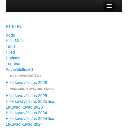
Kodu
HIITE MAJA
ET
FI
RU
Hiite Maja
Kodu
Tööd
Hiite Maja
Tööd
Hiied
Hiied
Uudised
Uudised
Tegutse
Kuvavõistlused
Tegutse
UUS KUVAVÕISTLUS
Hiite kuvavõistlus 2026
Kuvavõistlused
VANEMAD KUVAVÕISTLUSED
UUS KUVAVÕISTLUS
Hiite kuvavõistlus 2025
Hiite kuvavõistlus 2026
Hiite kuvavõistlus 2025 lisa
Liikuvad kuvad 2025
VANEMAD KUVAVÕISTLUSED
Hiite kuvavõistlus 2024
Hiite kuvavõistlus 2025
Hiite kuvavõistlus 2024 lisa
Hiite kuvavõistlus 2025 lisa
Liikuvad kuvad 2024
Liikuvad kuvad 2025