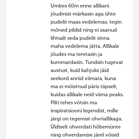
Umbes 60m enne allikani
Hiite kuvavõistlus 2009
jõudmist märkasin aga ühte
Hiite kuvavõistlus 2008
pudelit maas vedelemas, tegin
mõned pildid ning ei saanud
Kontakt
lihtsalt seda pudelit sinna
maha vedelema jätta. Allikale
jõudes ma teretasin ja
kummardasin. Tundsin tugevat
austust, kuid kahjuks jäid
seekord annid viimata, kuna
ma ei mõistnud päris täpselt,
kuidas allikale neid viima peaks.
Pilti tehes võtsin ma
inspiratsiooni legendist, mille
järgi on tegemist ohvriallikaga.
Üldiselt ohverdati hõbemünte
ning ohverdamise järel võisid