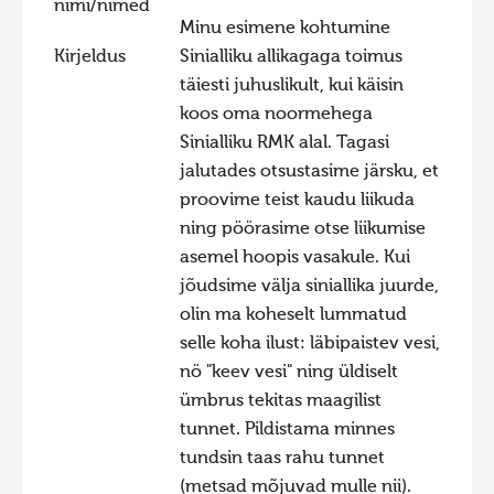
nimi/nimed
Minu esimene kohtumine
Hiite kuvavõistlus 2020
Kirjeldus
Sinialliku allikagaga toimus
Hiite kuvavõistlus 2020 lisa
täiesti juhuslikult, kui käisin
Liikuvad kuvad 2020
koos oma noormehega
Sinialliku RMK alal. Tagasi
Hiite kuvavõistlus 2019
jalutades otsustasime järsku, et
Hiite kuvavõistlus 2018
proovime teist kaudu liikuda
Hiite kuvavõistlus 2017
ning pöörasime otse liikumise
asemel hoopis vasakule. Kui
Hiite kuvavõistlus 2016
jõudsime välja siniallika juurde,
Hiite kuvavõistlus 2015
olin ma koheselt lummatud
Hiite kuvavõistlus 2014
selle koha ilust: läbipaistev vesi,
nö "keev vesi" ning üldiselt
Hiite kuvavõistlus 2013
ümbrus tekitas maagilist
Hiite kuvavõistlus 2012
tunnet. Pildistama minnes
Hiite kuvavõistlus 2011
tundsin taas rahu tunnet
(metsad mõjuvad mulle nii).
Hiite kuvavõistlus 2010