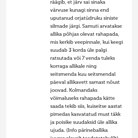
räägib, et järv sai sinaka
värvuse kunagi sinna end
uputanud orjatüdruku siniste
silmade järgi. Samuti arvatakse
allika põhjas olevat rahapada,
mis kerkib veepinnale, kui keegi
suudab 3 korda üle palgi
ratsutada või 7 venda tuleks
korraga allikale ning
seitsmenda kuu seitsmendal
päeval allikavett samast nõust
joovad. Kolmandaks
võimaluseks rahapada kätte
saada tekib siis, kuiseitse aastat
pimedas kasvatatud must täkk
ja poisike suudaksid üle allika
ujuda. (Info pärineballika