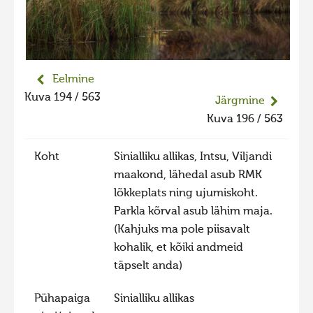
Liikuvad kuvad 2025
Hiite kuvavõistlus 2024
Hiite kuvavõistlus 2024 lisa
Eelmine
Liikuvad kuvad 2024
Kuva 194 / 563
Järgmine
Hiite kuvavõistlus 2023
Kuva 196 / 563
Hiite kuvavõistlus 2023 lisa
Koht
Sinialliku allikas, Intsu, Viljandi
Liikuvad kuvad 2023
maakond, lähedal asub RMK
Hiite kuvavõistlus 2022
lõkkeplats ning ujumiskoht.
Hiite kuvavõistlus 2022 lisa
Parkla kõrval asub lähim maja.
(Kahjuks ma pole piisavalt
Liikuvad kuvad 2022
kohalik, et kõiki andmeid
Hiite kuvavõistlus 2021
täpselt anda)
Hiite kuvavõistlus 2021 lisa
Pühapaiga
Sinialliku allikas
Liikuvad kuvad 2021