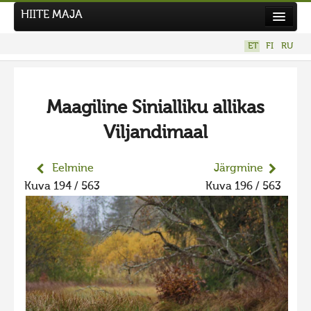
HIITE MAJA
Kodu
ET
FI
RU
Hiite Maja
Tööd
Maagiline Sinialliku allikas
Hiied
Viljandimaal
Uudised
Tegutse
Eelmine
Järgmine
Kuva 194 / 563
Kuva 196 / 563
Kuvavõistlused
UUS KUVAVÕISTLUS
Hiite kuvavõistlus 2026
VANEMAD KUVAVÕISTLUSED
Hiite kuvavõistlus 2025
Hiite kuvavõistlus 2025 lisa