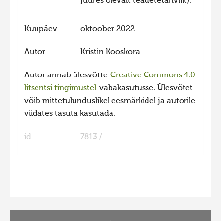
juures olevalt teadetetahvlilt).
Kuupäev
oktoober 2022
Autor
Kristin Kooskora
Autor annab ülesvõtte
Creative Commons 4.0
litsentsi tingimustel
vabakasutusse. Ülesvõtet
võib mittetulunduslikel eesmärkidel ja autorile
viidates tasuta kasutada.
id
7813 /
FaLang translation system by Faboba