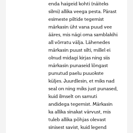
enda haigeid kohti (näiteks
silmi) allika veega pesta. Pärast
esimeste piltide tegemist
märkasin üht vana puud vee
ääres, mis nägi oma samblakihi
all võrratu välja. Lähenedes
märkasin puust silti, millel ei
olnud midagi kirjas ning siis
märkasin punaseid lõngast
punutud paelu puuokste
küljes. Juurdlesin, et miks nad
seal on ning miks just punased,
kuid ilmselt on samuti
andidega tegemist. Märkasin
ka allika sinakat värvust, mis
tuleb allika põhjas olevast
sinisest savist, kuid legend