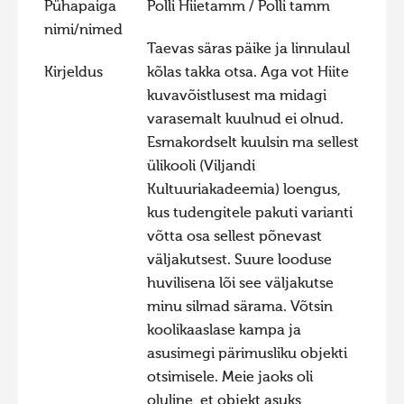
Pühapaiga
Polli Hiietamm / Polli tamm
nimi/nimed
Hiite kuvavõistlus 2009
Taevas säras päike ja linnulaul
Hiite kuvavõistlus 2008
Kirjeldus
kõlas takka otsa. Aga vot Hiite
Kontakt
kuvavõistlusest ma midagi
varasemalt kuulnud ei olnud.
Esmakordselt kuulsin ma sellest
ülikooli (Viljandi
Kultuuriakadeemia) loengus,
kus tudengitele pakuti varianti
võtta osa sellest põnevast
väljakutsest. Suure looduse
huvilisena lõi see väljakutse
minu silmad särama. Võtsin
koolikaaslase kampa ja
asusimegi pärimusliku objekti
otsimisele. Meie jaoks oli
oluline, et objekt asuks