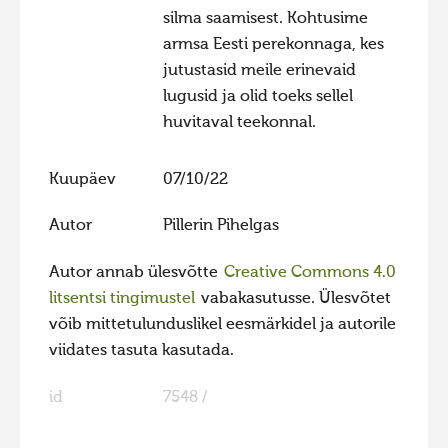
silma saamisest. Kohtusime
armsa Eesti perekonnaga, kes
jutustasid meile erinevaid
lugusid ja olid toeks sellel
huvitaval teekonnal.
Kuupäev
07/10/22
Autor
Pillerin Pihelgas
Autor annab ülesvõtte
Creative Commons 4.0
litsentsi tingimustel
vabakasutusse. Ülesvõtet
võib mittetulunduslikel eesmärkidel ja autorile
viidates tasuta kasutada.
id
7548 /