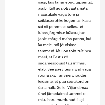
isegi, kus tammepuu täpsemalt
asub. Küll aga oli vaatamata
maastikule väga tore ja
seiklusterohke kogemus. Kasu
sai nii peremees sellest, et
lubas järgmiste külastajate
jaoks märgid maha panna, kui
ka meie, mil jõudsime
tammeni. Mul on tohutult hea
meel, et Eestis nii
südamesoojust täis inimesi
elab. See päev tegi mind väga
rõõmsaks. Tammeni jõudes
leidsime, et puu seisukord on
üsna halb. Sellel Viljandimaa
ühel jämedaimal tammel oli
mitu haru murdunud. Ligi