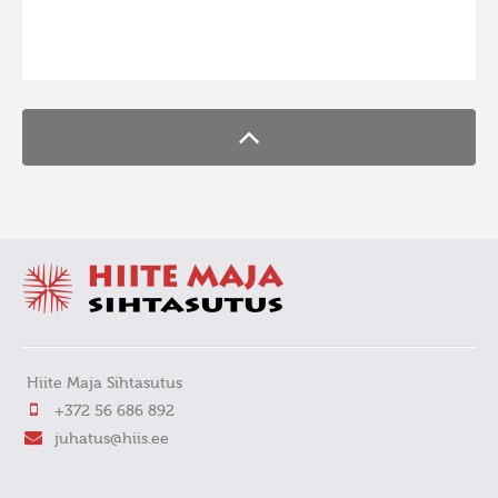
FaLang translation system by Faboba
Hiite Maja Sihtasutus
+372 56 686 892
juhatus@hiis.ee