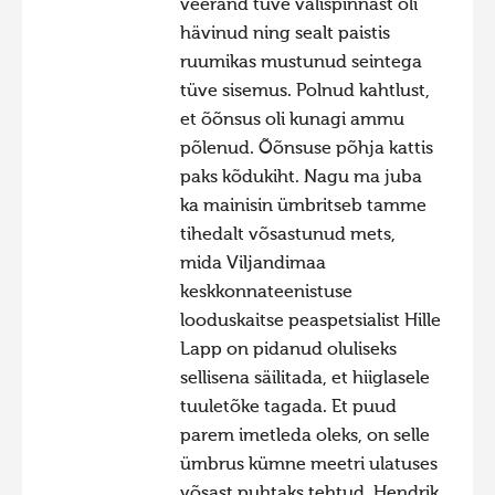
veerand tüve välispinnast oli
hävinud ning sealt paistis
ruumikas mustunud seintega
tüve sisemus. Polnud kahtlust,
et õõnsus oli kunagi ammu
põlenud. Õõnsuse põhja kattis
paks kõdukiht. Nagu ma juba
ka mainisin ümbritseb tamme
tihedalt võsastunud mets,
mida Viljandimaa
keskkonnateenistuse
looduskaitse peaspetsialist Hille
Lapp on pidanud oluliseks
sellisena säilitada, et hiiglasele
tuuletõke tagada. Et puud
parem imetleda oleks, on selle
ümbrus kümne meetri ulatuses
võsast puhtaks tehtud. Hendrik