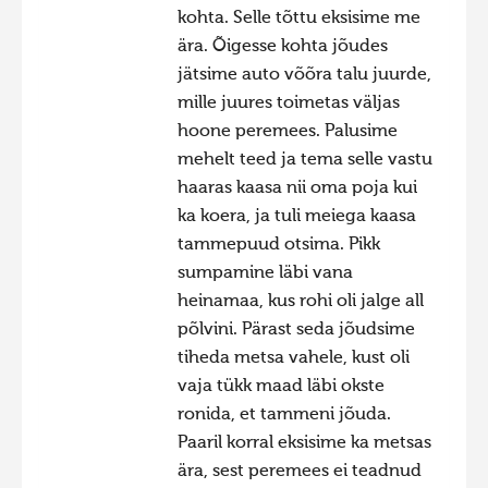
kohta. Selle tõttu eksisime me
ära. Õigesse kohta jõudes
jätsime auto võõra talu juurde,
mille juures toimetas väljas
hoone peremees. Palusime
mehelt teed ja tema selle vastu
haaras kaasa nii oma poja kui
ka koera, ja tuli meiega kaasa
tammepuud otsima. Pikk
sumpamine läbi vana
heinamaa, kus rohi oli jalge all
põlvini. Pärast seda jõudsime
tiheda metsa vahele, kust oli
vaja tükk maad läbi okste
ronida, et tammeni jõuda.
Paaril korral eksisime ka metsas
ära, sest peremees ei teadnud