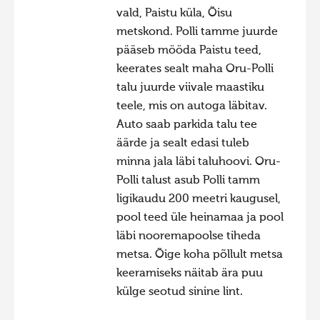
vald, Paistu küla, Õisu
Hiite kuvavõistlus 2020
metskond. Polli tamme juurde
Hiite kuvavõistlus 2020 lisa
pääseb mööda Paistu teed,
keerates sealt maha Oru-Polli
Liikuvad kuvad 2020
talu juurde viivale maastiku
Hiite kuvavõistlus 2019
teele, mis on autoga läbitav.
Hiite kuvavõistlus 2018
Auto saab parkida talu tee
äärde ja sealt edasi tuleb
Hiite kuvavõistlus 2017
minna jala läbi taluhoovi. Oru-
Hiite kuvavõistlus 2016
Polli talust asub Polli tamm
Hiite kuvavõistlus 2015
ligikaudu 200 meetri kaugusel,
pool teed üle heinamaa ja pool
Hiite kuvavõistlus 2014
läbi nooremapoolse tiheda
Hiite kuvavõistlus 2013
metsa. Õige koha põllult metsa
Hiite kuvavõistlus 2012
keeramiseks näitab ära puu
külge seotud sinine lint.
Hiite kuvavõistlus 2011
Hiite kuvavõistlus 2010