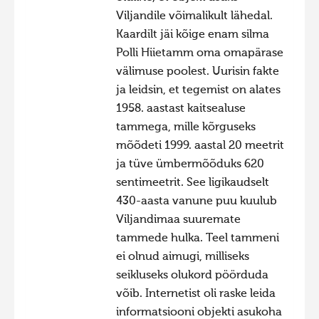
Viljandile võimalikult lähedal.
Kaardilt jäi kõige enam silma
Polli Hiietamm oma omapärase
välimuse poolest. Uurisin fakte
ja leidsin, et tegemist on alates
1958. aastast kaitsealuse
tammega, mille kõrguseks
mõõdeti 1999. aastal 20 meetrit
ja tüve ümbermõõduks 620
sentimeetrit. See ligikaudselt
430-aasta vanune puu kuulub
Viljandimaa suuremate
tammede hulka. Teel tammeni
ei olnud aimugi, milliseks
seikluseks olukord pöörduda
võib. Internetist oli raske leida
informatsiooni objekti asukoha