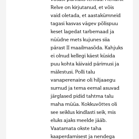
Relve on kirjutanud, et võis
vaid oletada, et aastakümneid
tagasi kasvas vägev põlispuu
keset lagedat tarbemaad ja
nüüdne mets kujunes siia
pärast II maailmasõda. Kahjuks
ei olnud kellegi käest küsida
puu kohta käivaid pärimusi ja
mälestusi. Polli talu
vanaperenaine oli hiljaaegu
surnud ja tema eemal asuvad
järglased pidid tahtma talu
maha müüa. Kokkuvõttes oli
see seiklus kindlasti seik, mis
eluks ajaks meelde jääb.
Vaatamata okste taha
kaaperdamisest ja nendega