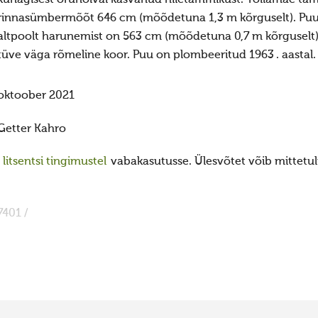
rinnasümbermõõt 646 cm (mõõdetuna 1,3 m kõrguselt). P
altpoolt harunemist on 563 cm (mõõdetuna 0,7 m kõrguselt).
tüve väga rõmeline koor. Puu on plombeeritud 1963 . aastal.
oktoober 2021
Getter Kahro
itsentsi tingimustel
vabakasutusse. Ülesvõtet võib mittetulu
7401 /