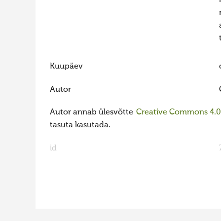
Kuupäev
Autor
Autor annab ülesvõtte
Creative Commons 4.0 l
tasuta kasutada.
id
FaLang translation system by Faboba