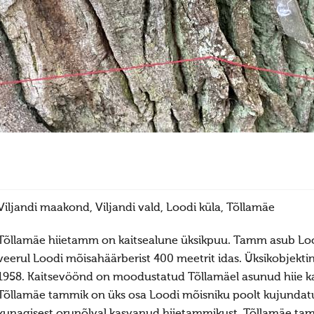
Viljandi maakond, Viljandi vald, Loodi küla, Tõllamäe
Tõllamäe hiietamm on kaitsealune üksikpuu. Tamm asub Loo
veerul Loodi mõisahäärberist 400 meetrit idas. Üksikobjektin
1958. Kaitsevöönd on moodustatud Tõllamäel asunud hiie kait
Tõllamäe tammik on üks osa Loodi mõisniku poolt kujunda
kunagisest orunõlval kasvanud hiietammikust. Tõllamäe tam