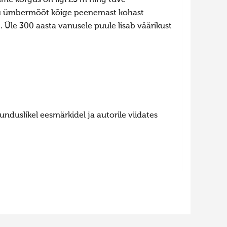
uu ümbermõõt kõige peenemast kohast
 Üle 300 aasta vanusele puule lisab väärikust
nduslikel eesmärkidel ja autorile viidates