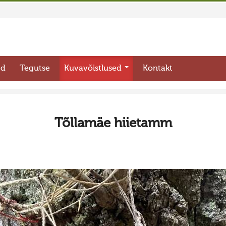
ed
Tegutse
Kuvavõistlused
Kontakt
Tõllamäe hiietamm