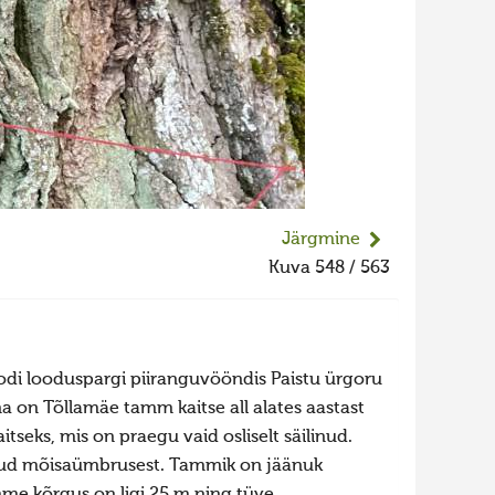
Järgmine
Kuva 548 / 563
di looduspargi piiranguvööndis Paistu ürgoru
a on Tõllamäe tamm kaitse all alates aastast
seks, mis on praegu vaid osliselt säilinud.
tud mõisaümbrusest. Tammik on jäänuk
me kõrgus on ligi 25 m ning tüve