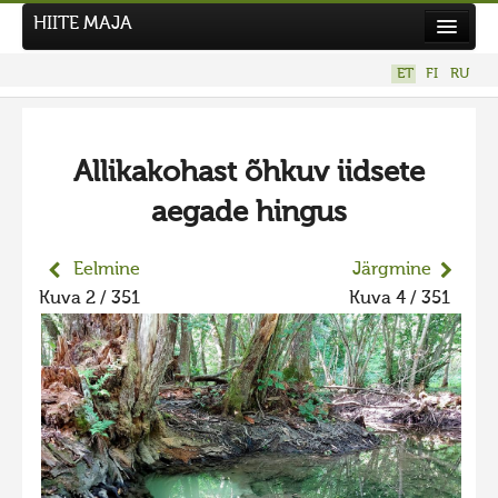
HIITE MAJA
Kodu
ET
FI
RU
Hiite Maja
Tööd
Allikakohast õhkuv iidsete
Hiied
aegade hingus
Uudised
Tegutse
Eelmine
Järgmine
Kuva 2 / 351
Kuva 4 / 351
Kuvavõistlused
UUS KUVAVÕISTLUS
Hiite kuvavõistlus 2026
VANEMAD KUVAVÕISTLUSED
Hiite kuvavõistlus 2025
Hiite kuvavõistlus 2025 lisa