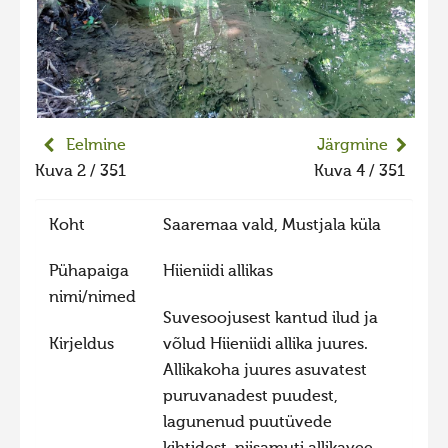
Liikuvad kuvad 2025
Hiite kuvavõistlus 2024
Hiite kuvavõistlus 2024 lisa
Liikuvad kuvad 2024
Eelmine
Järgmine
Hiite kuvavõistlus 2023
Kuva 2 / 351
Kuva 4 / 351
Hiite kuvavõistlus 2023 lisa
Koht
Saaremaa vald, Mustjala küla
Liikuvad kuvad 2023
Hiite kuvavõistlus 2022
Pühapaiga
Hiieniidi allikas
nimi/nimed
Hiite kuvavõistlus 2022 lisa
Suvesoojusest kantud ilud ja
Liikuvad kuvad 2022
Kirjeldus
võlud Hiieniidi allika juures.
Hiite kuvavõistlus 2021
Allikakoha juures asuvatest
puruvanadest puudest,
Hiite kuvavõistlus 2021 lisa
lagunenud puutüvede
Liikuvad kuvad 2021