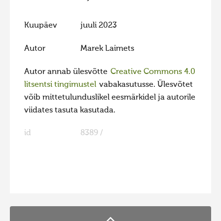
Hiite kuvavõistlus 2009
Kuupäev
juuli 2023
Hiite kuvavõistlus 2008
Autor
Marek Laimets
Kontakt
Autor annab ülesvõtte
Creative Commons 4.0
litsentsi tingimustel
vabakasutusse. Ülesvõtet
võib mittetulunduslikel eesmärkidel ja autorile
viidates tasuta kasutada.
id
8389 /
FaLang translation system by Faboba