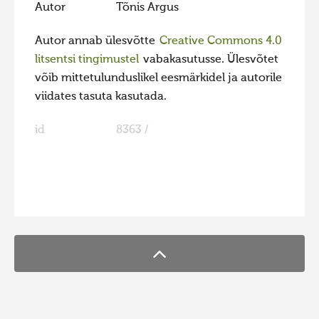
Autor
Tõnis Argus
Hiite kuvavõistlus 2020
Autor annab ülesvõtte
Creative Commons 4.0
Hiite kuvavõistlus 2020 lisa
litsentsi tingimustel
vabakasutusse. Ülesvõtet
Liikuvad kuvad 2020
võib mittetulunduslikel eesmärkidel ja autorile
Hiite kuvavõistlus 2019
viidates tasuta kasutada.
Hiite kuvavõistlus 2018
id
8363 /
Hiite kuvavõistlus 2017
Hiite kuvavõistlus 2016
Hiite kuvavõistlus 2015
FaLang translation system by Faboba
Hiite kuvavõistlus 2014
Hiite kuvavõistlus 2013
Hiite kuvavõistlus 2012
Hiite kuvavõistlus 2011
Hiite kuvavõistlus 2010