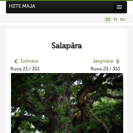
HIITE MAJA
Kodu
ET
FI
RU
Hiite Maja
Tööd
Salapära
Hiied
Uudised
Eelmine
Järgmine
Kuva 21 / 351
Kuva 23 / 351
Tegutse
Kuvavõistlused
UUS KUVAVÕISTLUS
Hiite kuvavõistlus 2026
VANEMAD KUVAVÕISTLUSED
Hiite kuvavõistlus 2025
Hiite kuvavõistlus 2025 lisa