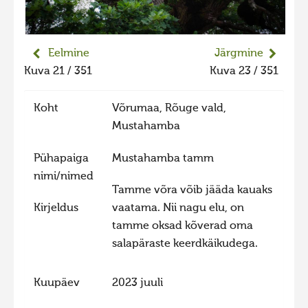
Liikuvad kuvad 2025
Hiite kuvavõistlus 2024
Eelmine
Järgmine
Hiite kuvavõistlus 2024 lisa
Kuva 21 / 351
Kuva 23 / 351
Liikuvad kuvad 2024
Koht
Võrumaa, Rõuge vald,
Hiite kuvavõistlus 2023
Mustahamba
Hiite kuvavõistlus 2023 lisa
Pühapaiga
Mustahamba tamm
Liikuvad kuvad 2023
nimi/nimed
Hiite kuvavõistlus 2022
Tamme võra võib jääda kauaks
Hiite kuvavõistlus 2022 lisa
Kirjeldus
vaatama. Nii nagu elu, on
tamme oksad kõverad oma
Liikuvad kuvad 2022
salapäraste keerdkäikudega.
Hiite kuvavõistlus 2021
Hiite kuvavõistlus 2021 lisa
Kuupäev
2023 juuli
Liikuvad kuvad 2021