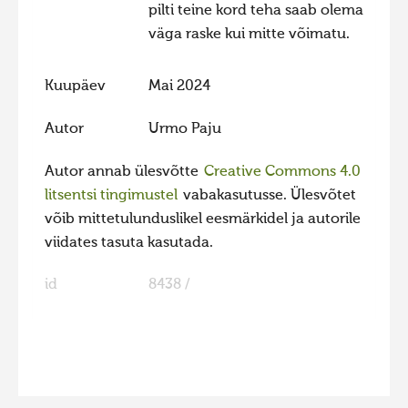
pilti teine kord teha saab olema
Hiite kuvavõistlus 2009
väga raske kui mitte võimatu.
Hiite kuvavõistlus 2008
Kuupäev
Mai 2024
Kontakt
Autor
Urmo Paju
Autor annab ülesvõtte
Creative Commons 4.0
litsentsi tingimustel
vabakasutusse. Ülesvõtet
võib mittetulunduslikel eesmärkidel ja autorile
viidates tasuta kasutada.
id
8438 /
FaLang translation system by Faboba