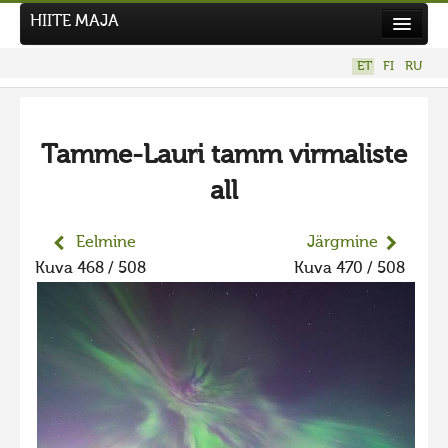
HIITE MAJA
Kodu
ET
FI
RU
Hiite Maja
Tööd
Tamme-Lauri tamm virmaliste
Hiied
all
Uudised
Tegutse
Eelmine
Järgmine
Kuva 468 / 508
Kuva 470 / 508
Kuvavõistlused
UUS KUVAVÕISTLUS
Hiite kuvavõistlus 2026
VANEMAD KUVAVÕISTLUSED
Hiite kuvavõistlus 2025
Hiite kuvavõistlus 2025 lisa