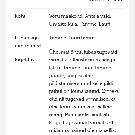
Kuva 470 / 508
Hiite kuvavõistlus 2020
Koht
Võru maakond, Antsla vald,
Hiite kuvavõistlus 2020 lisa
Urvaste küla, Tamme-Lauri
Liikuvad kuvad 2020
Pühapaiga
Tamme-Lauri tamm
Hiite kuvavõistlus 2019
nimi/nimed
Hiite kuvavõistlus 2018
Ühel mai õhtul lubas tugevaid
Kirjeldus
virmalisi. Otsustasin riskida ja
Hiite kuvavõistlus 2017
läksin Tamme-Lauri tamme
Hiite kuvavõistlus 2016
juurde, kuigi sealne
Hiite kuvavõistlus 2015
pildistamise suund selle pildi
puhul on lõuna suund. Õnneks
Hiite kuvavõistlus 2014
olid nii tugevad virmalised, et
Hiite kuvavõistlus 2013
otse lõuna suunas oli selline
Hiite kuvavõistlus 2012
mäng. Minu jaoks kindlasti
kõige tugevamad virmalised
Hiite kuvavõistlus 2011
mida ma näinud olen ja sellist
Hiite kuvavõistlus 2010