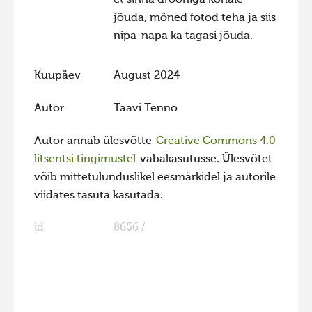
et sinna drooniga kohale
jõuda, mõned fotod teha ja siis
Hiite kuvavõistlus 2009
nipa-napa ka tagasi jõuda.
Hiite kuvavõistlus 2008
Kontakt
Kuupäev
August 2024
Autor
Taavi Tenno
Autor annab ülesvõtte
Creative Commons 4.0
litsentsi tingimustel
vabakasutusse. Ülesvõtet
võib mittetulunduslikel eesmärkidel ja autorile
viidates tasuta kasutada.
id
8656 /
FaLang translation system by Faboba