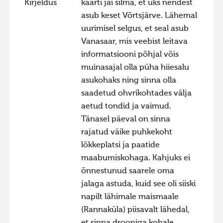
Kirjeldus
kaarti jäi silma, et üks nendest
Hiite kuvavõistlus 2020
asub keset Võrtsjärve. Lähemal
uurimisel selgus, et seal asub
Hiite kuvavõistlus 2020 lisa
Vanasaar, mis veebist leitava
Liikuvad kuvad 2020
informatsiooni põhjal võis
Hiite kuvavõistlus 2019
muinasajal olla püha hiiesalu
asukohaks ning sinna olla
Hiite kuvavõistlus 2018
saadetud ohvrikohtades välja
Hiite kuvavõistlus 2017
aetud tondid ja vaimud.
Hiite kuvavõistlus 2016
Tänasel päeval on sinna
rajatud väike puhkekoht
Hiite kuvavõistlus 2015
lõkkeplatsi ja paatide
Hiite kuvavõistlus 2014
maabumiskohaga. Kahjuks ei
Hiite kuvavõistlus 2013
õnnestunud saarele oma
jalaga astuda, kuid see oli siiski
Hiite kuvavõistlus 2012
napilt lähimale maismaale
Hiite kuvavõistlus 2011
(Rannaküla) piisavalt lähedal,
Hiite kuvavõistlus 2010