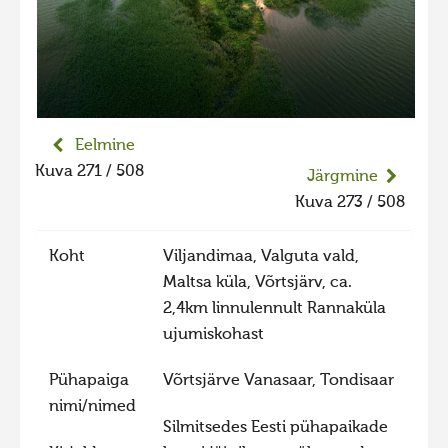
Liikuvad kuvad 2025
Hiite kuvavõistlus 2024
Hiite kuvavõistlus 2024 lisa
Liikuvad kuvad 2024
Eelmine
Hiite kuvavõistlus 2023
Kuva 271 / 508
Järgmine
Hiite kuvavõistlus 2023 lisa
Kuva 273 / 508
Liikuvad kuvad 2023
Koht
Viljandimaa, Valguta vald,
Hiite kuvavõistlus 2022
Maltsa küla, Võrtsjärv, ca.
Hiite kuvavõistlus 2022 lisa
2,4km linnulennult Rannaküla
ujumiskohast
Liikuvad kuvad 2022
Hiite kuvavõistlus 2021
Pühapaiga
Võrtsjärve Vanasaar, Tondisaar
Hiite kuvavõistlus 2021 lisa
nimi/nimed
Silmitsedes Eesti pühapaikade
Liikuvad kuvad 2021