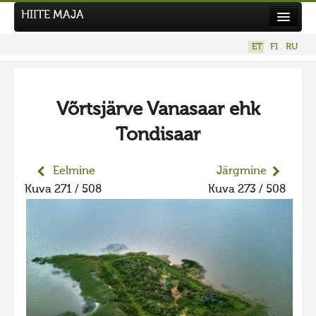
HIITE MAJA
Kodu
ET
FI
RU
Hiite Maja
Tööd
Võrtsjärve Vanasaar ehk
Hiied
Tondisaar
Uudised
Tegutse
Eelmine
Järgmine
Kuva 271 / 508
Kuva 273 / 508
Kuvavõistlused
UUS KUVAVÕISTLUS
Hiite kuvavõistlus 2026
VANEMAD KUVAVÕISTLUSED
Hiite kuvavõistlus 2025
Hiite kuvavõistlus 2025 lisa