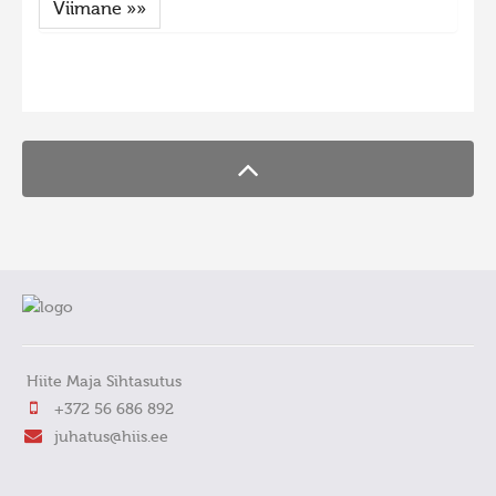
Viimane »»
FaLang translation system by Faboba
Hiite Maja Sihtasutus
+372 56 686 892
juhatus@hiis.ee