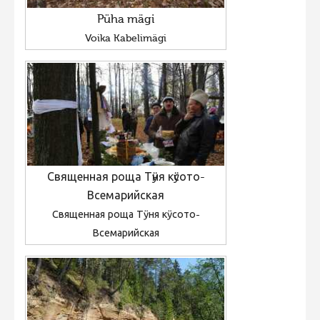
Püha mägi
Voika Kabelimägi
Священная роща Тӱня кӱсото-
Всемарийская
Священная роща Тӱня кӱсото-
Всемарийская