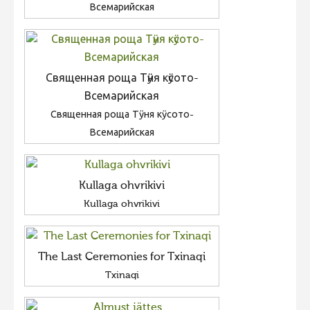
Всемарийская
Священная роща Тӱня кӱсото-
Всемарийская
Священная роща Тӱня кӱсото-
Всемарийская
Kullaga ohvrikivi
Kullaga ohvrikivi
The Last Ceremonies for Txinaqi
Txinaqi