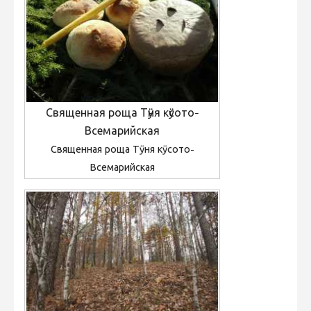
Священная роща Тӱня кӱсото-
Всемарийская
Священная роща Тӱня кӱсото-
Всемарийская