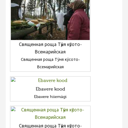
Священная роща Тӱня кӱсото-
Всемарийская
Священная роща Тӱня кӱсото-
Всемарийская
Ebavere kood
Ebavere hiiemägi
Священная роща Тӱня кӱсото-