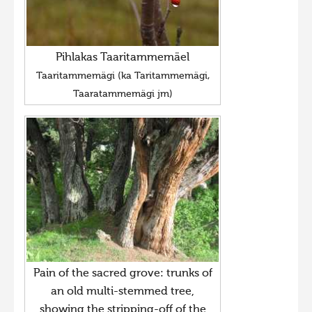
Hiite kuvavõistlus 2009
Hiite kuvavõistlus 2008
Pihlakas Taaritammemäel
Kontakt
Taaritammemägi (ka Taritammemägi,
Taaratammemägi jm)
Pain of the sacred grove: trunks of
an old multi-stemmed tree,
showing the stripping-off of the