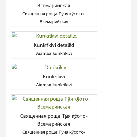
Всемарийская
Священная роща Тӱня кӱсото-
Всемарийская
Kunkrikivi detailid
Aiamaa kunkrikivi
Kunkrikivi
Aiamaa kunkrikivi
Священная роща Тӱня кӱсото-
Всемарийская
Священная роща Тӱня кӱсото-