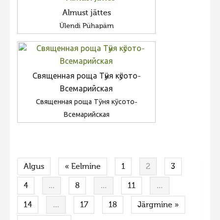
Almust jättes
Ülendi Pühapärn
Священная роща Тӱня кӱсото-
Всемарийская
Священная роща Тӱня кӱсото-
Всемарийская
Algus
« Eelmine
1
2
3
4
...
8
…
11
…
14
…
17
18
Järgmine »