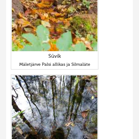
Süvik
Mäletjärve Palsi allikas ja Silmaläte