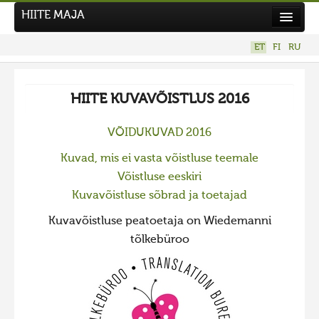
HIITE MAJA
Kodu
ET
FI
RU
Hiite Maja
Tööd
HIITE KUVAVÕISTLUS 2016
Hiied
VÕIDUKUVAD 2016
Uudised
Kuvad, mis ei vasta võistluse teemale
Tegutse
Võistluse eeskiri
Kuvavõistlused
Kuvavõistluse sõbrad ja toetajad
UUS KUVAVÕISTLUS
Kuvavõistluse peatoetaja on Wiedemanni
Hiite kuvavõistlus 2026
tõlkebüroo
VANEMAD KUVAVÕISTLUSED
Hiite kuvavõistlus 2025
Hiite kuvavõistlus 2025 lisa