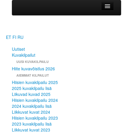
Uutiset
HIITE MAJA
Kuvakilpailut
ET
FI
RU
UUSI KUVAKILPAILU
Uutiset
Hiite kuvavõistlus 2026
Kuvakilpailut
AIEMMAT KILPAILUT
UUSI KUVAKILPAILU
Hiisien kuvakilpailu 2025
Hiite kuvavõistlus 2026
2025 kuvakilpailu lisä
AIEMMAT KILPAILUT
Liikuvad kuvad 2025
Hiisien kuvakilpailu 2025
Hiisien kuvakilpailu 2024
2025 kuvakilpailu lisä
2024 kuvakilpailu lisä
Liikuvad kuvad 2025
Liikkuvat kuvat 2024
Hiisien kuvakilpailu 2024
Hiisien kuvakilpailu 2023
2024 kuvakilpailu lisä
2023 kuvakilpailu lisä
Liikkuvat kuvat 2024
Liikkuvat kuvat 2023
Hiisien kuvakilpailu 2023
Hiite kuvavõistlus 2022
2023 kuvakilpailu lisä
Hiite kuvavõistlus 2022 lisa
Liikkuvat kuvat 2023
Liikkuvat kuvat 2022