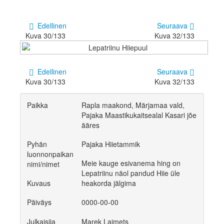
Edellinen
Seuraava
Kuva 30/133
Kuva 32/133
Edellinen
Seuraava
Kuva 30/133
Kuva 32/133
Paikka
Rapla maakond, Märjamaa vald,
Pajaka Maastikukaitsealal Kasari jõe
ääres
Pyhän
Pajaka Hiietammik
luonnonpaikan
Meie kauge esivanema hing on
nimi/nimet
Lepatriinu näol pandud Hiie üle
Kuvaus
heakorda jälgima
Päiväys
0000-00-00
Julkaisija
Marek Laimets