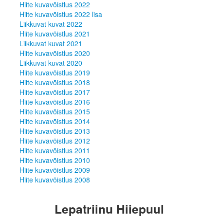
Hiite kuvavõistlus 2022
Hiite kuvavõistlus 2021
Hiite kuvavõistlus 2022 lisa
Liikkuvat kuvat 2021
Liikkuvat kuvat 2022
Hiite kuvavõistlus 2020
Hiite kuvavõistlus 2021
Liikkuvat kuvat 2020
Liikkuvat kuvat 2021
Hiite kuvavõistlus 2019
Hiite kuvavõistlus 2020
Hiite kuvavõistlus 2018
Liikkuvat kuvat 2020
Hiite kuvavõistlus 2017
Hiite kuvavõistlus 2019
Hiite kuvavõistlus 2016
Hiite kuvavõistlus 2018
Hiite kuvavõistlus 2015
Hiite kuvavõistlus 2017
Hiite kuvavõistlus 2014
Hiite kuvavõistlus 2016
Hiite kuvavõistlus 2013
Hiite kuvavõistlus 2015
Hiite kuvavõistlus 2012
Hiite kuvavõistlus 2014
Hiite kuvavõistlus 2011
Hiite kuvavõistlus 2013
Hiite kuvavõistlus 2010
Hiite kuvavõistlus 2012
Hiite kuvavõistlus 2009
Hiite kuvavõistlus 2011
Hiite kuvavõistlus 2008
Hiite kuvavõistlus 2010
Hiite kuvavõistlus 2009
Hiite kuvavõistlus 2008
Lepatriinu Hiiepuul