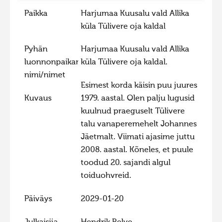
Paikka
Harjumaa Kuusalu vald Allika
Hiite kuvavõistlus 2015
küla Tülivere oja kaldal
Hiite kuvavõistlus 2014
Hiite kuvavõistlus 2013
Pyhän
Harjumaa Kuusalu vald Allika
luonnonpaikan
küla Tülivere oja kaldal.
Hiite kuvavõistlus 2012
nimi/nimet
Hiite kuvavõistlus 2011
Esimest korda käisin puu juures
Kuvaus
1979. aastal. Olen palju lugusid
Hiite kuvavõistlus 2010
kuulnud praeguselt Tülivere
Hiite kuvavõistlus 2009
talu vanaperemehelt Johannes
Hiite kuvavõistlus 2008
Jäetmalt. Viimati ajasime juttu
2008. aastal. Kõneles, et puule
toodud 20. sajandi algul
toiduohvreid.
Päiväys
2029-01-20