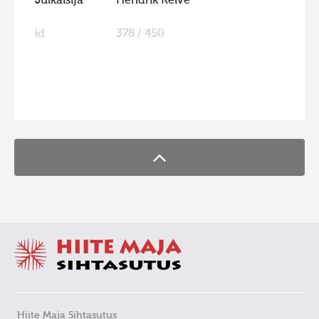
Julkaisija
Hendrik Relve
id
378 / 450
FaLang translation system by Faboba
Hiite Maja Sihtasutus