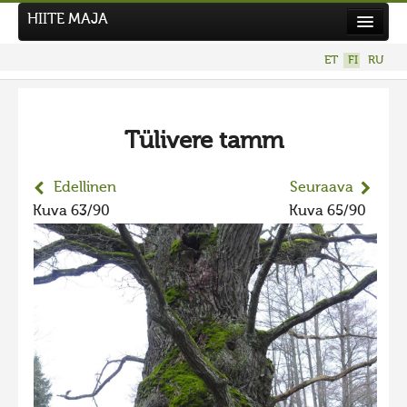
HIITE MAJA
Uutiset
ET
FI
RU
Kuvakilpailut
UUSI KUVAKILPAILU
Tülivere tamm
Hiite kuvavõistlus 2026
AIEMMAT KILPAILUT
Edellinen
Seuraava
Hiisien kuvakilpailu 2025
Kuva 63/90
Kuva 65/90
2025 kuvakilpailu lisä
Liikuvad kuvad 2025
Hiisien kuvakilpailu 2024
2024 kuvakilpailu lisä
Liikkuvat kuvat 2024
Hiisien kuvakilpailu 2023