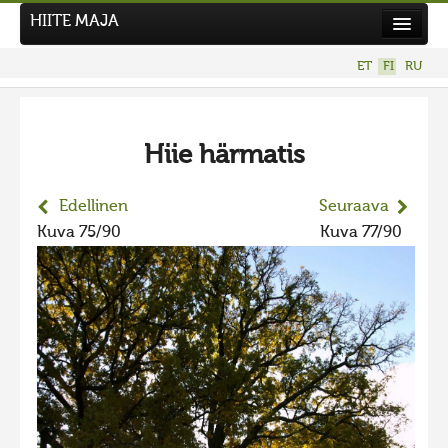
HIITE MAJA
Uutiset
ET
FI
RU
Kuvakilpailut
UUSI KUVAKILPAILU
Hiie härmatis
Hiite kuvavõistlus 2026
AIEMMAT KILPAILUT
Edellinen
Seuraava
Hiisien kuvakilpailu 2025
Kuva 75/90
Kuva 77/90
2025 kuvakilpailu lisä
Liikuvad kuvad 2025
Hiisien kuvakilpailu 2024
2024 kuvakilpailu lisä
Liikkuvat kuvat 2024
Hiisien kuvakilpailu 2023