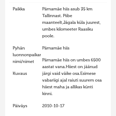
Hiite kuvavõistlus 2015
Paikka
Pärnamäe hiis asub 35 km
Tallinnast. Piibe
Hiite kuvavõistlus 2014
maanteelt,Jägala küla juurest,
Hiite kuvavõistlus 2013
umbes kilomeeter Raasiku
Hiite kuvavõistlus 2012
poole.
Hiite kuvavõistlus 2011
Pyhän
Pärnamäe hiis
Hiite kuvavõistlus 2010
luonnonpaikan
Pärnamäe hiis on umbes 6500
Hiite kuvavõistlus 2009
nimi/nimet
aastat vana.Hiiest on jäänud
Hiite kuvavõistlus 2008
Kuvaus
järgi vaid väike osa.Esimese
vabariigi ajal raiuti suurem osa
hiiest maha ja allikas künti
kinni.
Päiväys
2010-10-17