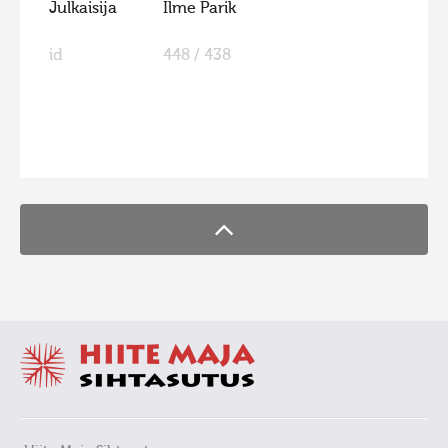
Julkaisija
Ilme Parik
id
448 / 438
FaLang translation system by Faboba