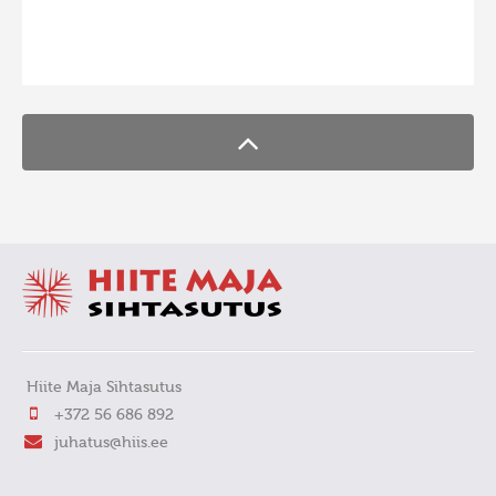
FaLang translation system by Faboba
Hiite Maja Sihtasutus
+372 56 686 892
juhatus@hiis.ee