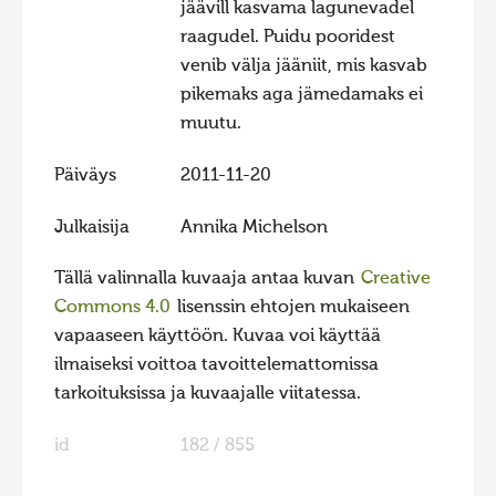
jäävill kasvama lagunevadel
Hiite kuvavõistlus 2015
raagudel. Puidu pooridest
venib välja jääniit, mis kasvab
Hiite kuvavõistlus 2014
pikemaks aga jämedamaks ei
Hiite kuvavõistlus 2013
muutu.
Hiite kuvavõistlus 2012
Päiväys
2011-11-20
Hiite kuvavõistlus 2011
Hiite kuvavõistlus 2010
Julkaisija
Annika Michelson
Hiite kuvavõistlus 2009
Tällä valinnalla kuvaaja antaa kuvan
Creative
Hiite kuvavõistlus 2008
Commons 4.0
lisenssin ehtojen mukaiseen
vapaaseen käyttöön. Kuvaa voi käyttää
ilmaiseksi voittoa tavoittelemattomissa
tarkoituksissa ja kuvaajalle viitatessa.
id
182 / 855