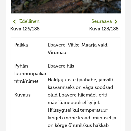
2023 kuvakilpailu lisä
Liikkuvat kuvat 2023
Edellinen
Seuraava
Hiite kuvavõistlus 2022
Kuva 126/188
Kuva 128/188
Hiite kuvavõistlus 2022 lisa
Paikka
Ebavere, Väike-Maarja vald,
Liikkuvat kuvat 2022
Virumaa
Hiite kuvavõistlus 2021
Pyhän
Ebavere hiis
Liikkuvat kuvat 2021
luonnonpaikan
Hiite kuvavõistlus 2020
Haldjajuuste (jäähabe, jäävill)
nimi/nimet
kasvamiseks on väga soodsad
Liikkuvat kuvat 2020
Kuvaus
olud Ebavere hiiemäel, eriti
Hiite kuvavõistlus 2019
mäe läänepoolsel kyljel.
Hiite kuvavõistlus 2018
Hilissygisel kui temperatuur
langeb mõne kraadi miinusel ja
Hiite kuvavõistlus 2017
on kõrge õhuniiskus hakkab
Hiite kuvavõistlus 2016