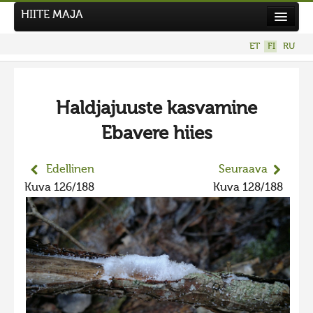
HIITE MAJA
Uutiset
ET
FI
RU
Kuvakilpailut
UUSI KUVAKILPAILU
Haldjajuuste kasvamine
Hiite kuvavõistlus 2026
Ebavere hiies
AIEMMAT KILPAILUT
Hiisien kuvakilpailu 2025
Edellinen
Seuraava
2025 kuvakilpailu lisä
Kuva 126/188
Kuva 128/188
Liikuvad kuvad 2025
Hiisien kuvakilpailu 2024
2024 kuvakilpailu lisä
Liikkuvat kuvat 2024
Hiisien kuvakilpailu 2023