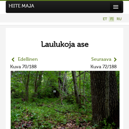
HIITE MAJA
Uutiset
ET
FI
RU
Kuvakilpailut
UUSI KUVAKILPAILU
Laulukoja ase
Hiite kuvavõistlus 2026
AIEMMAT KILPAILUT
Edellinen
Seuraava
Hiisien kuvakilpailu 2025
Kuva 70/188
Kuva 72/188
2025 kuvakilpailu lisä
Liikuvad kuvad 2025
Hiisien kuvakilpailu 2024
2024 kuvakilpailu lisä
Liikkuvat kuvat 2024
Hiisien kuvakilpailu 2023