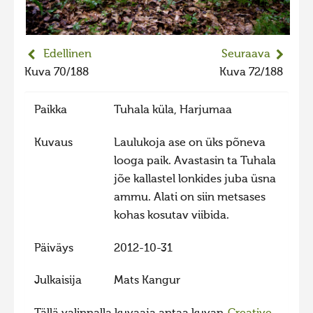
2023 kuvakilpailu lisä
Liikkuvat kuvat 2023
Edellinen
Seuraava
Hiite kuvavõistlus 2022
Kuva 70/188
Kuva 72/188
Hiite kuvavõistlus 2022 lisa
Paikka
Tuhala küla, Harjumaa
Liikkuvat kuvat 2022
Hiite kuvavõistlus 2021
Kuvaus
Laulukoja ase on üks põneva
looga paik. Avastasin ta Tuhala
Liikkuvat kuvat 2021
jõe kallastel lonkides juba üsna
Hiite kuvavõistlus 2020
ammu. Alati on siin metsases
Liikkuvat kuvat 2020
kohas kosutav viibida.
Hiite kuvavõistlus 2019
Päiväys
2012-10-31
Hiite kuvavõistlus 2018
Julkaisija
Mats Kangur
Hiite kuvavõistlus 2017
Hiite kuvavõistlus 2016