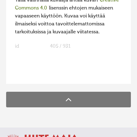
Tällä valinnalla kuvaaja antaa kuvan
Creative
Commons 4.0
lisenssin ehtojen mukaiseen
Hiite kuvavõistlus 2015
vapaaseen käyttöön. Kuvaa voi käyttää
Hiite kuvavõistlus 2014
ilmaiseksi voittoa tavoittelemattomissa
Hiite kuvavõistlus 2013
tarkoituksissa ja kuvaajalle viitatessa.
Hiite kuvavõistlus 2012
id
405 / 931
Hiite kuvavõistlus 2011
Hiite kuvavõistlus 2010
Hiite kuvavõistlus 2009
FaLang translation system by Faboba
Hiite kuvavõistlus 2008