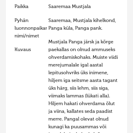
Paikka
Saaremaa Mustjala
Hiite kuvavõistlus 2015
Hiite kuvavõistlus 2014
Pyhän
Saaremaa, Mustjala kihelkond,
luonnonpaikan
Panga küla, Panga pank.
Hiite kuvavõistlus 2013
nimi/nimet
Hiite kuvavõistlus 2012
Mustjala Panga järsk ja kõrge
Hiite kuvavõistlus 2011
Kuvaus
paekallas on olnud ammuseks
ohverdamiskohaks. Muiste viidi
Hiite kuvavõistlus 2010
merejumalale igal aastal
Hiite kuvavõistlus 2009
lepitusohvriks üks inimene,
hiljem iga seitsme aasta tagant
Hiite kuvavõistlus 2008
üks härg, siis lehm, siis siga,
viimaks lammas (lükati alla).
Hiljem hakati ohverdama õlut
ja viina, kallates seda paadist
merre. Pangal olevat olnud
kunagi ka puusammas või