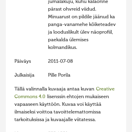
jumalakuju, kuhu kalaõnne
pärast ohvreid viidud.
Minuarust on pildile jäänud ka
panga-vanamehe kõiketeadev
ja looduslikult ülev näoprofiil,
paekalda ülemises
kolmandikus.
Päiväys
2011-07-08
Julkaisija
Pille Porila
Tällä valinnalla kuvaaja antaa kuvan
Creative
Commons 4.0
lisenssin ehtojen mukaiseen
vapaaseen käyttöön. Kuvaa voi käyttää
ilmaiseksi voittoa tavoittelemattomissa
tarkoituksissa ja kuvaajalle viitatessa.