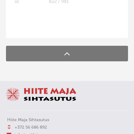
id
822 / 981
FaLang translation system by Faboba
Hiite Maja Sihtasutus
+372 56 686 892