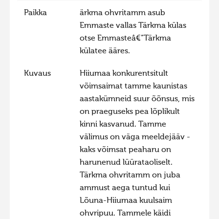
Paikka
ärkma ohvritamm asub
Hiite kuvavõistlus 2015
Emmaste vallas Tärkma külas
Hiite kuvavõistlus 2014
otse Emmasteâ€“Tärkma
Hiite kuvavõistlus 2013
külatee ääres.
Hiite kuvavõistlus 2012
Kuvaus
Hiiumaa konkurentsitult
Hiite kuvavõistlus 2011
võimsaimat tamme kaunistas
Hiite kuvavõistlus 2010
aastakümneid suur õõnsus, mis
on praeguseks pea lõplikult
Hiite kuvavõistlus 2009
kinni kasvanud. Tamme
Hiite kuvavõistlus 2008
välimus on väga meeldejääv -
kaks võimsat peaharu on
harunenud lüürataoliselt.
Tärkma ohvritamm on juba
ammust aega tuntud kui
Lõuna-Hiiumaa kuulsaim
ohvripuu. Tammele käidi