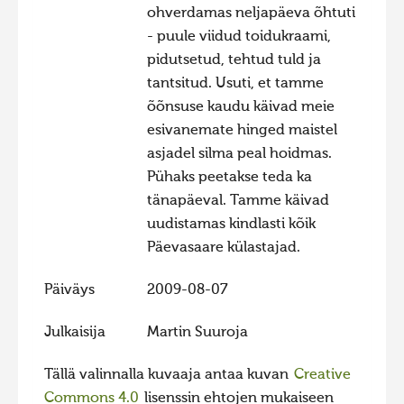
ohverdamas neljapäeva õhtuti
- puule viidud toidukraami,
pidutsetud, tehtud tuld ja
tantsitud. Usuti, et tamme
õõnsuse kaudu käivad meie
esivanemate hinged maistel
asjadel silma peal hoidmas.
Pühaks peetakse teda ka
tänapäeval. Tamme käivad
uudistamas kindlasti kõik
Päevasaare külastajad.
Päiväys
2009-08-07
Julkaisija
Martin Suuroja
Tällä valinnalla kuvaaja antaa kuvan
Creative
Commons 4.0
lisenssin ehtojen mukaiseen