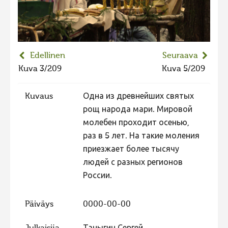
2023 kuvakilpailu lisä
Liikkuvat kuvat 2023
Hiite kuvavõistlus 2022
Edellinen
Seuraava
Hiite kuvavõistlus 2022 lisa
Kuva 3/209
Kuva 5/209
Liikkuvat kuvat 2022
Kuvaus
Одна из древнейших святых
Hiite kuvavõistlus 2021
рощ народа мари. Мировой
Liikkuvat kuvat 2021
молебен проходит осенью,
Hiite kuvavõistlus 2020
раз в 5 лет. На такие моления
приезжает более тысячу
Liikkuvat kuvat 2020
людей с разных регионов
Hiite kuvavõistlus 2019
России.
Hiite kuvavõistlus 2018
Päiväys
0000-00-00
Hiite kuvavõistlus 2017
Hiite kuvavõistlus 2016