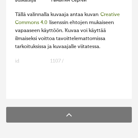
Julkaisija
Таныгин Сергей
Hiite kuvavõistlus 2015
Tällä valinnalla kuvaaja antaa kuvan
Creative
Hiite kuvavõistlus 2014
Commons 4.0
lisenssin ehtojen mukaiseen
Hiite kuvavõistlus 2013
vapaaseen käyttöön. Kuvaa voi käyttää
ilmaiseksi voittoa tavoittelemattomissa
Hiite kuvavõistlus 2012
tarkoituksissa ja kuvaajalle viitatessa.
Hiite kuvavõistlus 2011
id
1107 /
Hiite kuvavõistlus 2010
Hiite kuvavõistlus 2009
Hiite kuvavõistlus 2008
FaLang translation system by Faboba