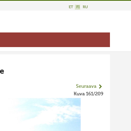
ET
FI
RU
e
Seuraava
Kuva 161/209