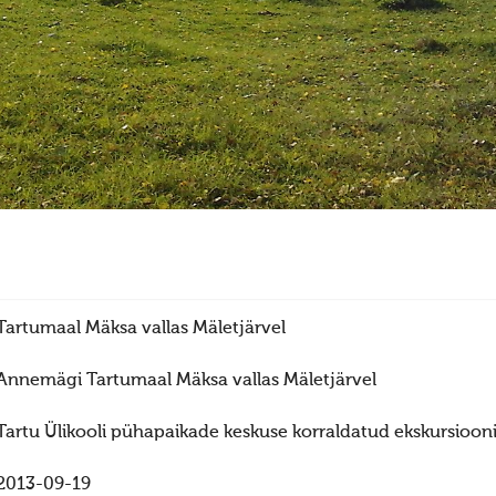
Tartumaal Mäksa vallas Mäletjärvel
Annemägi Tartumaal Mäksa vallas Mäletjärvel
Tartu Ülikooli pühapaikade keskuse korraldatud ekskursioo
2013-09-19