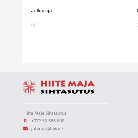
Julkaisija
id
FaLang translation system by Faboba
Hiite Maja Sihtasutus
+372 56 686 892
juhatus@hiis.ee