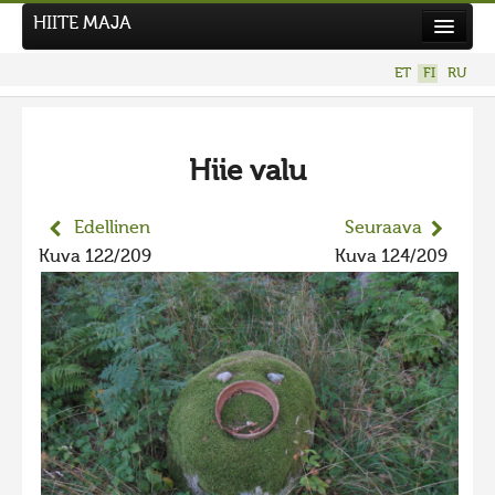
HIITE MAJA
Uutiset
ET
FI
RU
Kuvakilpailut
UUSI KUVAKILPAILU
Hiie valu
Hiite kuvavõistlus 2026
AIEMMAT KILPAILUT
Edellinen
Seuraava
Hiisien kuvakilpailu 2025
Kuva 122/209
Kuva 124/209
2025 kuvakilpailu lisä
Liikuvad kuvad 2025
Hiisien kuvakilpailu 2024
2024 kuvakilpailu lisä
Liikkuvat kuvat 2024
Hiisien kuvakilpailu 2023