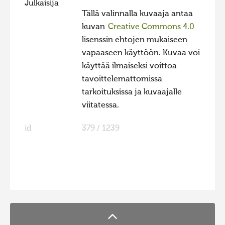
Julkaisija
Tällä valinnalla kuvaaja antaa
Hiite kuvavõistlus 2015
kuvan
Creative Commons 4.0
Hiite kuvavõistlus 2014
lisenssin ehtojen mukaiseen
Hiite kuvavõistlus 2013
vapaaseen käyttöön. Kuvaa voi
käyttää ilmaiseksi voittoa
Hiite kuvavõistlus 2012
tavoittelemattomissa
Hiite kuvavõistlus 2011
tarkoituksissa ja kuvaajalle
Hiite kuvavõistlus 2010
viitatessa.
Hiite kuvavõistlus 2009
id
379 / 1239
Hiite kuvavõistlus 2008
FaLang translation system by Faboba