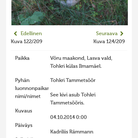
2023 kuvakilpailu lisä
Liikkuvat kuvat 2023
Hiite kuvavõistlus 2022
Edellinen
Seuraava
Hiite kuvavõistlus 2022 lisa
Kuva 122/209
Kuva 124/209
Liikkuvat kuvat 2022
Paikka
Võru maakond, Lasva vald,
Hiite kuvavõistlus 2021
Tohkri külas Ilmamäel.
Liikkuvat kuvat 2021
Pyhän
Tohkri Tammetsõõr
Hiite kuvavõistlus 2020
luonnonpaikan
Liikkuvat kuvat 2020
See kivi asub Tohkri
nimi/nimet
Tammetsõõris.
Hiite kuvavõistlus 2019
Kuvaus
Hiite kuvavõistlus 2018
04.10.2014 0:00
Hiite kuvavõistlus 2017
Päiväys
Kadriliis Rämmann
Hiite kuvavõistlus 2016