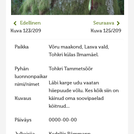
2023 kuvakilpailu lisä
Liikkuvat kuvat 2023
Edellinen
Seuraava
Hiite kuvavõistlus 2022
Kuva 123/209
Kuva 125/209
Hiite kuvavõistlus 2022 lisa
Paikka
Võru maakond, Lasva vald,
Liikkuvat kuvat 2022
Tohkri külas Ilmamäel.
Hiite kuvavõistlus 2021
Pyhän
Tohkri Tammetsõõr
Liikkuvat kuvat 2021
luonnonpaikan
Hiite kuvavõistlus 2020
Läbi karge udu vaatan
nimi/nimet
Liikkuvat kuvat 2020
hiiepuude võlu. Kes kõik siin on
Kuvaus
käinud oma soovipaelad
Hiite kuvavõistlus 2019
köitnud...
Hiite kuvavõistlus 2018
Päiväys
0000-00-00
Hiite kuvavõistlus 2017
Hiite kuvavõistlus 2016