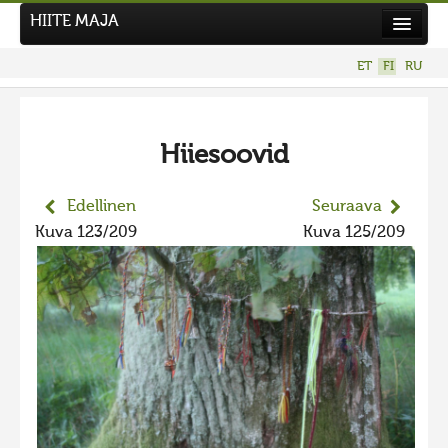
HIITE MAJA
Uutiset
ET
FI
RU
Kuvakilpailut
UUSI KUVAKILPAILU
Hiiesoovid
Hiite kuvavõistlus 2026
AIEMMAT KILPAILUT
Edellinen
Seuraava
Hiisien kuvakilpailu 2025
Kuva 123/209
Kuva 125/209
2025 kuvakilpailu lisä
Liikuvad kuvad 2025
Hiisien kuvakilpailu 2024
2024 kuvakilpailu lisä
Liikkuvat kuvat 2024
Hiisien kuvakilpailu 2023