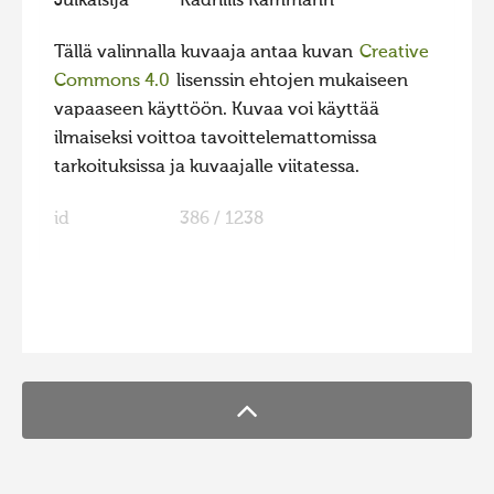
Julkaisija
Kadriliis Rämmann
Hiite kuvavõistlus 2015
Tällä valinnalla kuvaaja antaa kuvan
Creative
Hiite kuvavõistlus 2014
Commons 4.0
lisenssin ehtojen mukaiseen
Hiite kuvavõistlus 2013
vapaaseen käyttöön. Kuvaa voi käyttää
ilmaiseksi voittoa tavoittelemattomissa
Hiite kuvavõistlus 2012
tarkoituksissa ja kuvaajalle viitatessa.
Hiite kuvavõistlus 2011
id
386 / 1238
Hiite kuvavõistlus 2010
Hiite kuvavõistlus 2009
Hiite kuvavõistlus 2008
FaLang translation system by Faboba