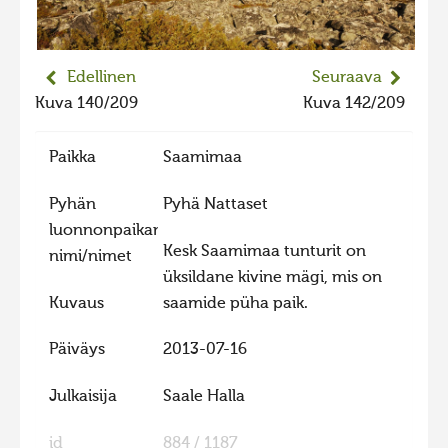
2023 kuvakilpailu lisä
Liikkuvat kuvat 2023
Edellinen
Seuraava
Hiite kuvavõistlus 2022
Kuva 140/209
Kuva 142/209
Hiite kuvavõistlus 2022 lisa
Paikka
Saamimaa
Liikkuvat kuvat 2022
Hiite kuvavõistlus 2021
Pyhän
Pyhä Nattaset
luonnonpaikan
Liikkuvat kuvat 2021
Kesk Saamimaa tunturit on
nimi/nimet
Hiite kuvavõistlus 2020
üksildane kivine mägi, mis on
Liikkuvat kuvat 2020
Kuvaus
saamide püha paik.
Hiite kuvavõistlus 2019
Päiväys
2013-07-16
Hiite kuvavõistlus 2018
Julkaisija
Saale Halla
Hiite kuvavõistlus 2017
Hiite kuvavõistlus 2016
id
884 / 1187