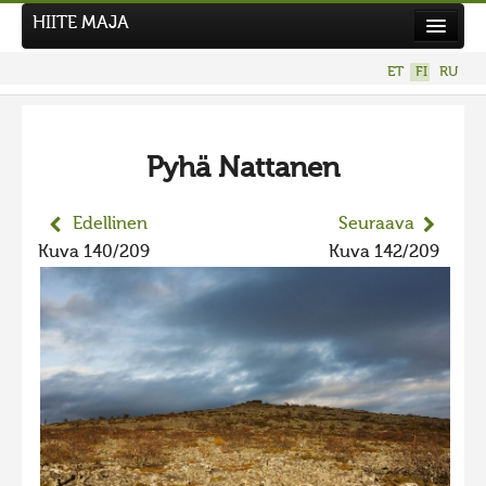
HIITE MAJA
Uutiset
ET
FI
RU
Kuvakilpailut
UUSI KUVAKILPAILU
Pyhä Nattanen
Hiite kuvavõistlus 2026
AIEMMAT KILPAILUT
Edellinen
Seuraava
Hiisien kuvakilpailu 2025
Kuva 140/209
Kuva 142/209
2025 kuvakilpailu lisä
Liikuvad kuvad 2025
Hiisien kuvakilpailu 2024
2024 kuvakilpailu lisä
Liikkuvat kuvat 2024
Hiisien kuvakilpailu 2023