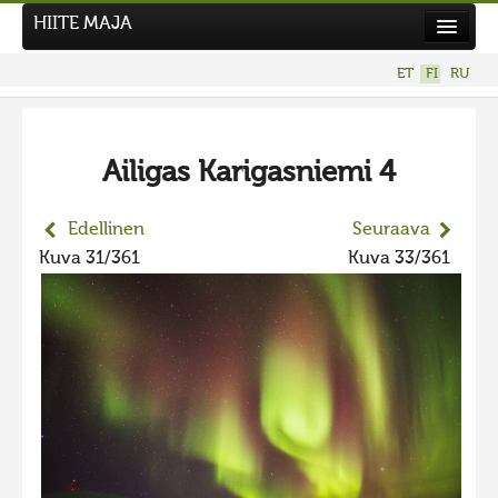
HIITE MAJA
Uutiset
ET
FI
RU
Kuvakilpailut
UUSI KUVAKILPAILU
Ailigas Karigasniemi 4
Hiite kuvavõistlus 2026
AIEMMAT KILPAILUT
Edellinen
Seuraava
Hiisien kuvakilpailu 2025
Kuva 31/361
Kuva 33/361
2025 kuvakilpailu lisä
Liikuvad kuvad 2025
Hiisien kuvakilpailu 2024
2024 kuvakilpailu lisä
Liikkuvat kuvat 2024
Hiisien kuvakilpailu 2023