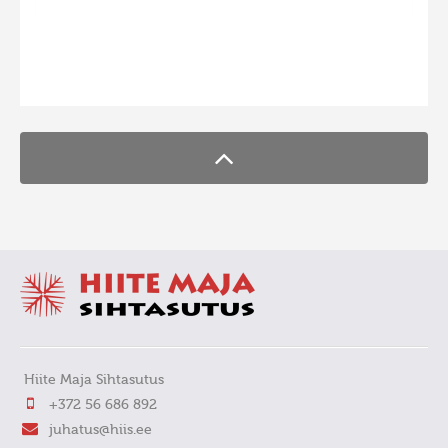
FaLang translation system by Faboba
Hiite Maja Sihtasutus
+372 56 686 892
juhatus@hiis.ee