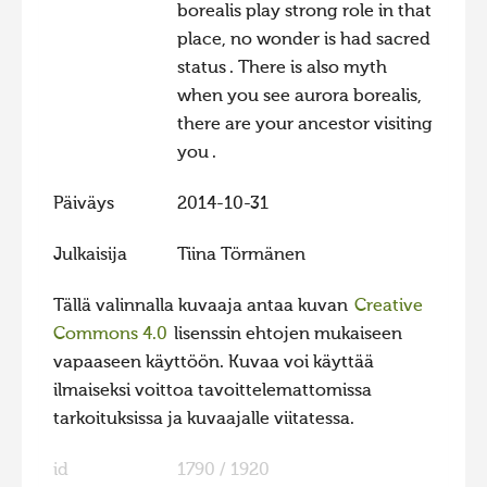
borealis play strong role in that
Hiite kuvavõistlus 2015
place, no wonder is had sacred
Hiite kuvavõistlus 2014
status . There is also myth
when you see aurora borealis,
Hiite kuvavõistlus 2013
there are your ancestor visiting
Hiite kuvavõistlus 2012
you .
Hiite kuvavõistlus 2011
Päiväys
2014-10-31
Hiite kuvavõistlus 2010
Julkaisija
Tiina Törmänen
Hiite kuvavõistlus 2009
Hiite kuvavõistlus 2008
Tällä valinnalla kuvaaja antaa kuvan
Creative
Commons 4.0
lisenssin ehtojen mukaiseen
vapaaseen käyttöön. Kuvaa voi käyttää
ilmaiseksi voittoa tavoittelemattomissa
tarkoituksissa ja kuvaajalle viitatessa.
id
1790 / 1920