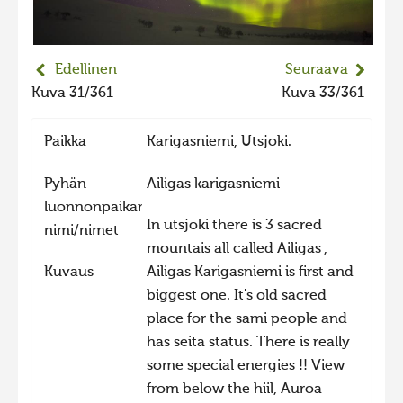
2023 kuvakilpailu lisä
Liikkuvat kuvat 2023
Edellinen
Seuraava
Hiite kuvavõistlus 2022
Kuva 31/361
Kuva 33/361
Hiite kuvavõistlus 2022 lisa
Paikka
Karigasniemi, Utsjoki.
Liikkuvat kuvat 2022
Hiite kuvavõistlus 2021
Pyhän
Ailigas karigasniemi
luonnonpaikan
Liikkuvat kuvat 2021
In utsjoki there is 3 sacred
nimi/nimet
Hiite kuvavõistlus 2020
mountais all called Ailigas ,
Liikkuvat kuvat 2020
Kuvaus
Ailigas Karigasniemi is first and
biggest one. It's old sacred
Hiite kuvavõistlus 2019
place for the sami people and
Hiite kuvavõistlus 2018
has seita status. There is really
Hiite kuvavõistlus 2017
some special energies !! View
from below the hiil, Auroa
Hiite kuvavõistlus 2016