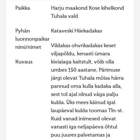
Paikka
Harju maakond Kose kihelkond
Hiite kuvavõistlus 2015
Tuhala vald
Hiite kuvavõistlus 2014
Hiite kuvavõistlus 2013
Pyhän
Kataveski Hiiekadakas
luonnonpaikan
Hiite kuvavõistlus 2012
Vildakas ohvrikadakas keset
nimi/nimet
Hiite kuvavõistlus 2011
viljapõldu, kenasti ümara
Kuvaus
kiviaiaga kaitstult, võib olla
Hiite kuvavõistlus 2010
umbes 150 aastane. Pärimuse
Hiite kuvavõistlus 2009
järgi olevat Tuhala mõisa härra
Hiite kuvavõistlus 2008
pannud oma kulla kadaka alla,
sest tol ajal olnud väga palju
kulda. Üks mees käinud igal
laupäeval kulda toomas Tln-st.
Kuid vanad inimesed olevat
vanasti iga neljapäeva õhtul
puu juures palvetamas ja