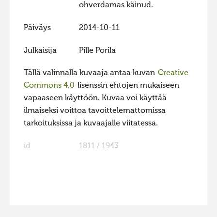
ohverdamas käinud.
Päiväys
2014-10-11
Julkaisija
Pille Porila
Tällä valinnalla kuvaaja antaa kuvan
Creative
Commons 4.0
lisenssin ehtojen mukaiseen
vapaaseen käyttöön. Kuvaa voi käyttää
ilmaiseksi voittoa tavoittelemattomissa
tarkoituksissa ja kuvaajalle viitatessa.
id
1811 / 1943
FaLang translation system by Faboba