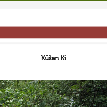
Küšan Ki