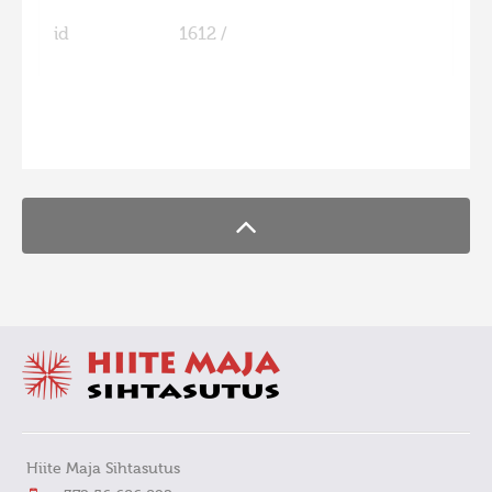
id
1612 /
FaLang translation system by Faboba
Hiite Maja Sihtasutus