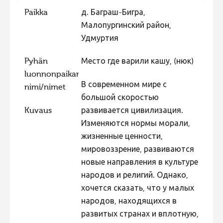
Paikka
д. Баграш-Бигра,
Hiite kuvavõistlus 2015
Малопургинский район,
Hiite kuvavõistlus 2014
Удмуртия
Hiite kuvavõistlus 2013
Pyhän
Место где варили кашу, (нюк)
Hiite kuvavõistlus 2012
luonnonpaikan
Hiite kuvavõistlus 2011
В современном мире с
nimi/nimet
большой скоростью
Hiite kuvavõistlus 2010
Kuvaus
развивается цивилизация.
Hiite kuvavõistlus 2009
Изменяются нормы морали,
Hiite kuvavõistlus 2008
жизненные ценности,
мировоззрение, развиваются
новые направления в культуре
народов и религий. Однако,
хочется сказать, что у малых
народов, находящихся в
развитых странах и вплотную,