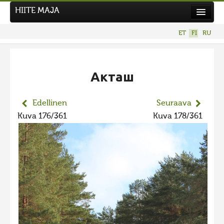
HIITE MAJA
Uutiset
ET
FI
RU
Kuvakilpailut
UUSI KUVAKILPAILU
Акташ
Hiite kuvavõistlus 2026
AIEMMAT KILPAILUT
Edellinen
Seuraava
Hiisien kuvakilpailu 2025
Kuva 176/361
Kuva 178/361
2025 kuvakilpailu lisä
Liikuvad kuvad 2025
Hiisien kuvakilpailu 2024
2024 kuvakilpailu lisä
Liikkuvat kuvat 2024
Hiisien kuvakilpailu 2023