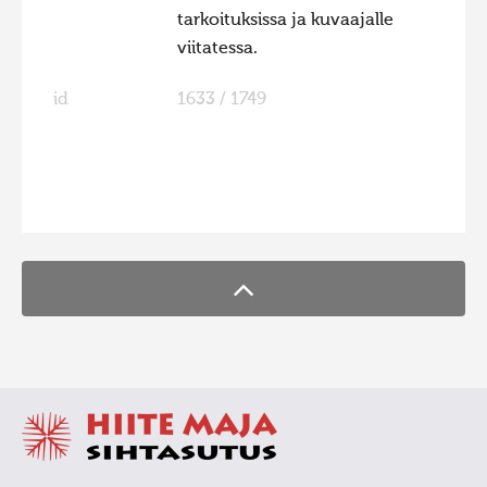
tarkoituksissa ja kuvaajalle
viitatessa.
id
1633 / 1749
FaLang translation system by Faboba