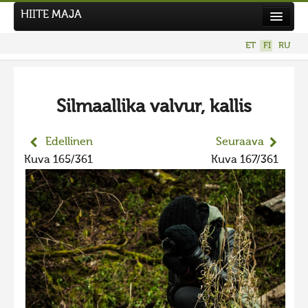
HIITE MAJA
Uutiset
ET
FI
RU
Kuvakilpailut
UUSI KUVAKILPAILU
Silmaallika valvur, kallis
Hiite kuvavõistlus 2026
AIEMMAT KILPAILUT
Edellinen
Seuraava
Hiisien kuvakilpailu 2025
Kuva 165/361
Kuva 167/361
2025 kuvakilpailu lisä
Liikuvad kuvad 2025
Hiisien kuvakilpailu 2024
2024 kuvakilpailu lisä
Liikkuvat kuvat 2024
Hiisien kuvakilpailu 2023