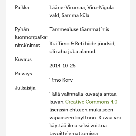
Paikka
Lääne-Virumaa, Viru-Nigula
Hiite kuvavõistlus 2015
vald, Samma küla
Hiite kuvavõistlus 2014
Hiite kuvavõistlus 2013
Pyhän
Tammealuse (Samma) hiis
luonnonpaikan
Hiite kuvavõistlus 2012
Kui Timo & Reti hiide jõudsid,
nimi/nimet
Hiite kuvavõistlus 2011
oli rahu juba alanud.
Kuvaus
Hiite kuvavõistlus 2010
2014-10-25
Hiite kuvavõistlus 2009
Päiväys
Timo Korv
Hiite kuvavõistlus 2008
Julkaisija
Tällä valinnalla kuvaaja antaa
kuvan
Creative Commons 4.0
lisenssin ehtojen mukaiseen
vapaaseen käyttöön. Kuvaa voi
käyttää ilmaiseksi voittoa
tavoittelemattomissa