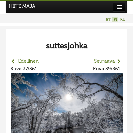
HIITE MAJA
Uutiset
ET
FI
RU
Kuvakilpailut
UUSI KUVAKILPAILU
suttesjohka
Hiite kuvavõistlus 2026
AIEMMAT KILPAILUT
Edellinen
Seuraava
Hiisien kuvakilpailu 2025
Kuva 37/361
Kuva 39/361
2025 kuvakilpailu lisä
Liikuvad kuvad 2025
Hiisien kuvakilpailu 2024
2024 kuvakilpailu lisä
Liikkuvat kuvat 2024
Hiisien kuvakilpailu 2023