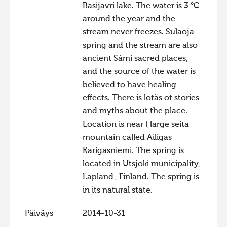
Basijavri lake. The water is 3 °C
Hiite kuvavõistlus 2015
around the year and the
Hiite kuvavõistlus 2014
stream never freezes. Sulaoja
spring and the stream are also
Hiite kuvavõistlus 2013
ancient Sámi sacred places,
Hiite kuvavõistlus 2012
and the source of the water is
believed to have healing
Hiite kuvavõistlus 2011
effects. There is lotäs ot stories
Hiite kuvavõistlus 2010
and myths about the place.
Hiite kuvavõistlus 2009
Location is near ( large seita
mountain called Ailigas
Hiite kuvavõistlus 2008
Karigasniemi. The spring is
located in Utsjoki municipality,
Lapland , Finland. The spring is
in its natural state.
Päiväys
2014-10-31