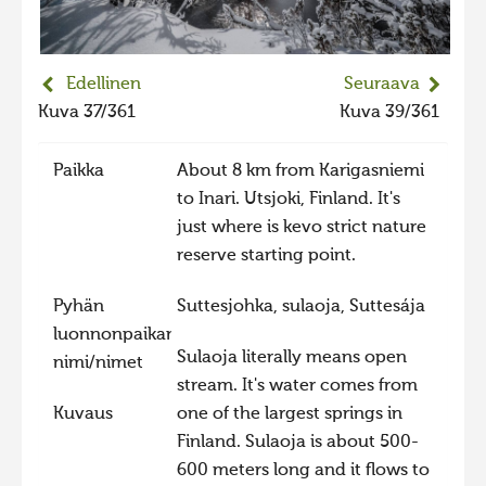
2023 kuvakilpailu lisä
Liikkuvat kuvat 2023
Edellinen
Seuraava
Hiite kuvavõistlus 2022
Kuva 37/361
Kuva 39/361
Hiite kuvavõistlus 2022 lisa
Paikka
About 8 km from Karigasniemi
Liikkuvat kuvat 2022
to Inari. Utsjoki, Finland. It's
Hiite kuvavõistlus 2021
just where is kevo strict nature
Liikkuvat kuvat 2021
reserve starting point.
Hiite kuvavõistlus 2020
Pyhän
Suttesjohka, sulaoja, Suttesája
Liikkuvat kuvat 2020
luonnonpaikan
Sulaoja literally means open
nimi/nimet
Hiite kuvavõistlus 2019
stream. It's water comes from
Hiite kuvavõistlus 2018
Kuvaus
one of the largest springs in
Hiite kuvavõistlus 2017
Finland. Sulaoja is about 500-
600 meters long and it flows to
Hiite kuvavõistlus 2016