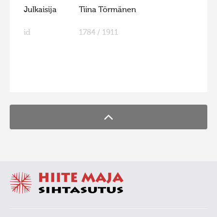
Julkaisija
Tiina Törmänen
id
1784 / 1911
FaLang translation system by Faboba