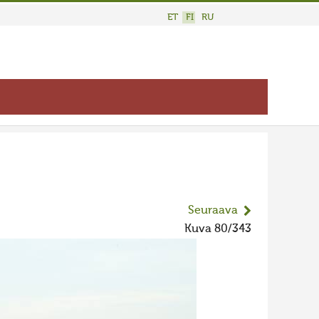
ET
FI
RU
Seuraava
Kuva 80/343