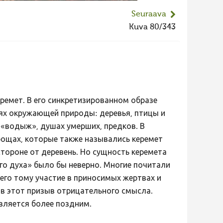
Seuraava
Kuva 80/343
ремет. В его синкретизированном образе
иях окружающей природы: деревья, птицы и
 «водыж», душах умерших, предков. В
ощах, которые также назывались керемет
тороне от деревень. Но сущность керемета
ого духа» было бы неверно. Многие почитали
его тому участие в приносимых жертвах и
 в этот призыв отрицательного смысла.
является более поздним.