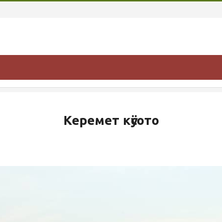
Керемет кӱсото