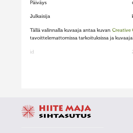
Päiväys
Julkaisija
Tällä valinnalla kuvaaja antaa kuvan
Creative
tavoittelemattomissa tarkoituksissa ja kuvaajall
id
FaLang translation system by Faboba