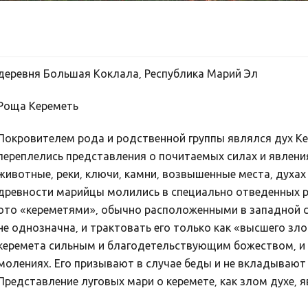
деревня Большая Коклала, Республика Марий Эл
Роща Кереметь
Покровителем рода и родственной группы являлся дух Ке
переплелись представления о почитаемых силах и явлен
животные, реки, ключи, камни, возвышенные места, духах
древности марийцы молились в специально отведенных р
ото «кереметями», обычно расположенными в западной с
не однозначна, и трактовать его только как «высшего зл
керемета сильным и благодетельствующим божеством, и 
молениях. Его призывают в случае беды и не вкладывают
Представление луговых мари о керемете, как злом духе, 