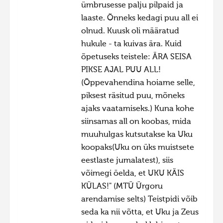
ümbrusesse palju pilpaid ja
Hiite kuvavõistlus 2015
laaste. Õnneks kedagi puu all ei
Hiite kuvavõistlus 2014
olnud. Kuusk oli määratud
hukule - ta kuivas ära. Kuid
Hiite kuvavõistlus 2013
õpetuseks teistele: ÄRA SEISA
Hiite kuvavõistlus 2012
PIKSE AJAL PUU ALL!
(Õppevahendina hoiame selle,
Hiite kuvavõistlus 2011
piksest räsitud puu, mõneks
Hiite kuvavõistlus 2010
ajaks vaatamiseks.) Kuna kohe
Hiite kuvavõistlus 2009
siinsamas all on koobas, mida
muuhulgas kutsutakse ka Uku
Hiite kuvavõistlus 2008
koopaks(Uku on üks muistsete
eestlaste jumalatest), siis
võimegi öelda, et UKU KÄIS
KÜLAS!" (MTÜ Ürgoru
arendamise selts) Teistpidi võib
seda ka nii võtta, et Uku ja Zeus