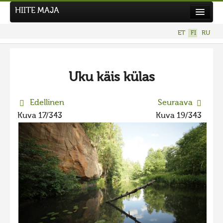
HIITE MAJA
Uutiset
ET
FI
RU
Kuvakilpailut
UUSI KUVAKILPAILU
Uku käis külas
Hiite kuvavõistlus 2026
AIEMMAT KILPAILUT
Edellinen
Seuraava
Hiisien kuvakilpailu 2025
Kuva 17/343
Kuva 19/343
2025 kuvakilpailu lisä
Liikuvad kuvad 2025
Hiisien kuvakilpailu 2024
2024 kuvakilpailu lisä
Liikkuvat kuvat 2024
Hiisien kuvakilpailu 2023