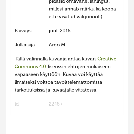
pidasid omavahel lahingut,
millest annab märku ka koopa
ette visatud välgunool:)
Päiväys
juuli 2015
Julkaisija
Argo M
Tällä valinnalla kuvaaja antaa kuvan
Creative
Commons 4.0
lisenssin ehtojen mukaiseen
vapaaseen käyttöön. Kuvaa voi käyttää
ilmaiseksi voittoa tavoittelemattomissa
tarkoituksissa ja kuvaajalle viitatessa.
id
2248 /
FaLang translation system by Faboba