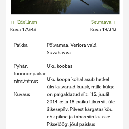
2023 kuvakilpailu lisä
Liikkuvat kuvat 2023
Edellinen
Seuraava
Hiite kuvavõistlus 2022
Kuva 17/343
Kuva 19/343
Hiite kuvavõistlus 2022 lisa
Paikka
Põlvamaa, Veriora vald,
Liikkuvat kuvat 2022
Süvahavva
Hiite kuvavõistlus 2021
Pyhän
Uku koobas
Liikkuvat kuvat 2021
luonnonpaikan
Hiite kuvavõistlus 2020
Uku koopa kohal asub hetkel
nimi/nimet
Liikkuvat kuvat 2020
üks kuivanud kuusk, mille külge
Kuvaus
on paigaldatud silt: "15. juulil
Hiite kuvavõistlus 2019
2014 kella 18-paiku liikus siit üle
Hiite kuvavõistlus 2018
äikesepilv. Pilvest kärgatas kõu
Hiite kuvavõistlus 2017
ehk pikne ja tabas siin kuuske.
Pikselöögi jõul paiskus
Hiite kuvavõistlus 2016