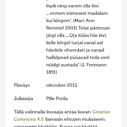
lepik ning varem olla kivi
Hiite kuvavõistlus 2015
„..ennem inimesest madalam
Hiite kuvavõistlus 2014
kui kõrgem“. (Mari-Ann
Hiite kuvavõistlus 2013
Remmel 2003) Teise pärimuse
järgi olla „..Oja külas hiie kivi,
Hiite kuvavõistlus 2012
kelle kõrgel turjal vanal aal
Hiite kuvavõistlus 2011
hiiedele ohverdati ja vanad
Hiite kuvavõistlus 2010
hallidpead püüavad teda veel
nüidgi austada“ (J. Freimann
Hiite kuvavõistlus 2009
1891)
Hiite kuvavõistlus 2008
Päiväys
oktoober 2015
Julkaisija
Pille Porila
Tällä valinnalla kuvaaja antaa kuvan
Creative
Commons 4.0
lisenssin ehtojen mukaiseen
vapaaseen käyttöön. Kuvaa voi käyttää