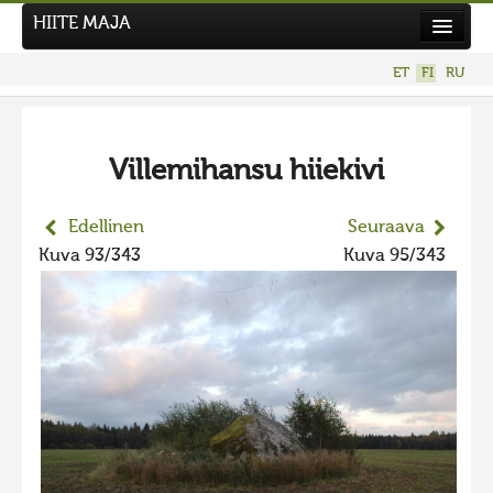
HIITE MAJA
Uutiset
ET
FI
RU
Kuvakilpailut
UUSI KUVAKILPAILU
Villemihansu hiiekivi
Hiite kuvavõistlus 2026
AIEMMAT KILPAILUT
Edellinen
Seuraava
Hiisien kuvakilpailu 2025
Kuva 93/343
Kuva 95/343
2025 kuvakilpailu lisä
Liikuvad kuvad 2025
Hiisien kuvakilpailu 2024
2024 kuvakilpailu lisä
Liikkuvat kuvat 2024
Hiisien kuvakilpailu 2023