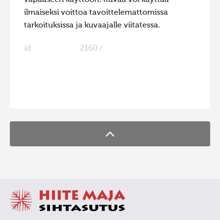
ilmaiseksi voittoa tavoittelemattomissa
tarkoituksissa ja kuvaajalle viitatessa.
id
2160 /
FaLang translation system by Faboba