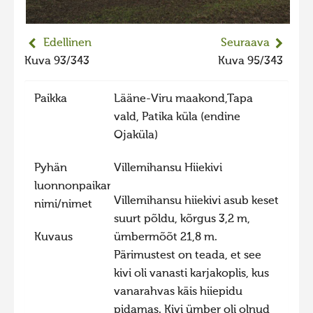
2023 kuvakilpailu lisä
Liikkuvat kuvat 2023
Edellinen
Seuraava
Kuva 93/343
Kuva 95/343
Hiite kuvavõistlus 2022
Hiite kuvavõistlus 2022 lisa
Paikka
Lääne-Viru maakond,Tapa
Liikkuvat kuvat 2022
vald, Patika küla (endine
Ojaküla)
Hiite kuvavõistlus 2021
Liikkuvat kuvat 2021
Pyhän
Villemihansu Hiiekivi
Hiite kuvavõistlus 2020
luonnonpaikan
Villemihansu hiiekivi asub keset
nimi/nimet
Liikkuvat kuvat 2020
suurt põldu, kõrgus 3,2 m,
Hiite kuvavõistlus 2019
Kuvaus
ümbermõõt 21,8 m.
Pärimustest on teada, et see
Hiite kuvavõistlus 2018
kivi oli vanasti karjakoplis, kus
Hiite kuvavõistlus 2017
vanarahvas käis hiiepidu
Hiite kuvavõistlus 2016
pidamas. Kivi ümber oli olnud