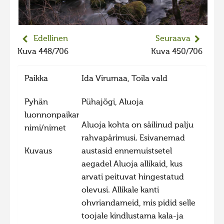
2023 kuvakilpailu lisä
Liikkuvat kuvat 2023
Edellinen
Seuraava
Hiite kuvavõistlus 2022
Kuva 448/706
Kuva 450/706
Hiite kuvavõistlus 2022 lisa
Paikka
Ida Virumaa, Toila vald
Liikkuvat kuvat 2022
Hiite kuvavõistlus 2021
Pyhän
Pühajõgi, Aluoja
luonnonpaikan
Liikkuvat kuvat 2021
Aluoja kohta on säilinud palju
nimi/nimet
Hiite kuvavõistlus 2020
rahvapärimusi. Esivanemad
Liikkuvat kuvat 2020
Kuvaus
austasid ennemuistsetel
aegadel Aluoja allikaid, kus
Hiite kuvavõistlus 2019
arvati peituvat hingestatud
Hiite kuvavõistlus 2018
olevusi. Allikale kanti
Hiite kuvavõistlus 2017
ohvriandameid, mis pidid selle
toojale kindlustama kala-ja
Hiite kuvavõistlus 2016