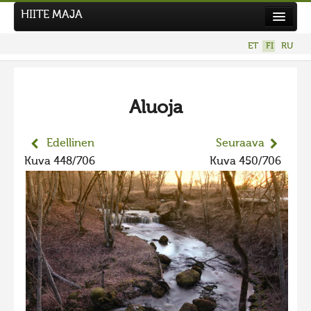
HIITE MAJA
Uutiset
ET
FI
RU
Kuvakilpailut
UUSI KUVAKILPAILU
Aluoja
Hiite kuvavõistlus 2026
AIEMMAT KILPAILUT
Edellinen
Seuraava
Hiisien kuvakilpailu 2025
Kuva 448/706
Kuva 450/706
2025 kuvakilpailu lisä
Liikuvad kuvad 2025
Hiisien kuvakilpailu 2024
2024 kuvakilpailu lisä
Liikkuvat kuvat 2024
Hiisien kuvakilpailu 2023