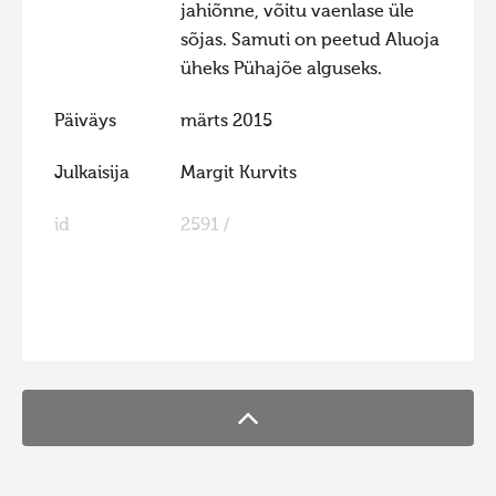
jahiõnne, võitu vaenlase üle
Hiite kuvavõistlus 2015
sõjas. Samuti on peetud Aluoja
Hiite kuvavõistlus 2014
üheks Pühajõe alguseks.
Hiite kuvavõistlus 2013
Päiväys
märts 2015
Hiite kuvavõistlus 2012
Julkaisija
Margit Kurvits
Hiite kuvavõistlus 2011
Hiite kuvavõistlus 2010
id
2591 /
Hiite kuvavõistlus 2009
Hiite kuvavõistlus 2008
FaLang translation system by Faboba