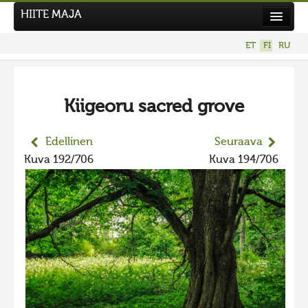
HIITE MAJA
Uutiset
ET
FI
RU
Kuvakilpailut
UUSI KUVAKILPAILU
Kiigeoru sacred grove
Hiite kuvavõistlus 2026
AIEMMAT KILPAILUT
Edellinen
Seuraava
Hiisien kuvakilpailu 2025
Kuva 192/706
Kuva 194/706
2025 kuvakilpailu lisä
Liikuvad kuvad 2025
Hiisien kuvakilpailu 2024
2024 kuvakilpailu lisä
Liikkuvat kuvat 2024
Hiisien kuvakilpailu 2023