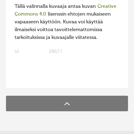
Tällä valinnalla kuvaaja antaa kuvan
Creative
Hiite kuvavõistlus 2015
Commons 4.0
lisenssin ehtojen mukaiseen
Hiite kuvavõistlus 2014
vapaaseen käyttöön. Kuvaa voi käyttää
Hiite kuvavõistlus 2013
ilmaiseksi voittoa tavoittelemattomissa
tarkoituksissa ja kuvaajalle viitatessa.
Hiite kuvavõistlus 2012
Hiite kuvavõistlus 2011
id
2867 /
Hiite kuvavõistlus 2010
Hiite kuvavõistlus 2009
FaLang translation system by Faboba
Hiite kuvavõistlus 2008