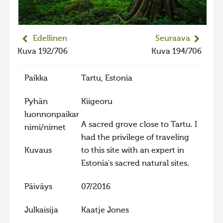
2023 kuvakilpailu lisä
Liikkuvat kuvat 2023
Edellinen
Seuraava
Hiite kuvavõistlus 2022
Kuva 192/706
Kuva 194/706
Hiite kuvavõistlus 2022 lisa
Paikka
Tartu, Estonia
Liikkuvat kuvat 2022
Hiite kuvavõistlus 2021
Pyhän
Kiigeoru
luonnonpaikan
Liikkuvat kuvat 2021
A sacred grove close to Tartu. I
nimi/nimet
Hiite kuvavõistlus 2020
had the privilege of traveling
Liikkuvat kuvat 2020
Kuvaus
to this site with an expert in
Estonia's sacred natural sites.
Hiite kuvavõistlus 2019
Hiite kuvavõistlus 2018
Päiväys
07/2016
Hiite kuvavõistlus 2017
Julkaisija
Kaatje Jones
Hiite kuvavõistlus 2016