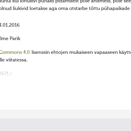
Juhul kui lohukivi pühaks pidamisest pole andmeid, pole see
olnud liukivid loetakse aga oma otstarbe tõttu pühapaikade 
3.01.2016
Ilme Parik
 Commons 4.0
lisenssin ehtojen mukaiseen vapaaseen käyttö
e viitatessa.
2671 /