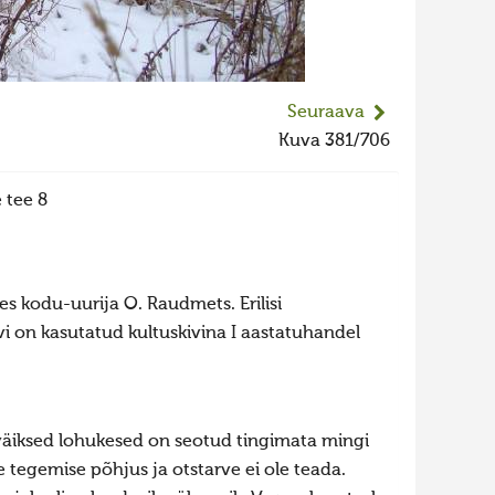
Seuraava
Kuva 381/706
 tee 8
s kodu-uurija O. Raudmets. Erilisi
ivi on kasutatud kultuskivina I aastatuhandel
väiksed lohukesed on seotud tingimata mingi
tegemise põhjus ja otstarve ei ole teada.