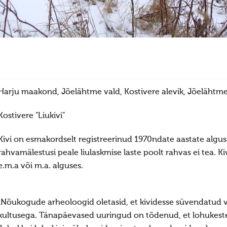
Harju maakond, Jõelähtme vald, Kostivere alevik, Jõelähtme
Kostivere "Liukivi"
Kivi on esmakordselt registreerinud 1970ndate aastate alguse
rahvamälestusi peale liulaskmise laste poolt rahvas ei tea. K
e.m.a või m.a. alguses.
[Nõukogude arheoloogid oletasid, et kividesse süvendatud 
kultusega. Tänapäevased uuringud on tõdenud, et lohukeste 