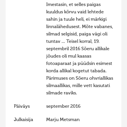
Imestasin, et selles paigas
Hiite kuvavõistlus 2015
kuuldus kõrvu vaid lehtede
Hiite kuvavõistlus 2014
sahin ja tuule heli, ei märkigi
linnalähedusest. Mõte vabanes,
Hiite kuvavõistlus 2013
silmad selgisid, paiga vägi oli
Hiite kuvavõistlus 2012
tuntav … Teisel korral, 19.
Hiite kuvavõistlus 2011
septembril 2016 Sõeru allikale
jõudes oli mul kaasas
Hiite kuvavõistlus 2010
fotoaparaat ja püüdsin esimest
Hiite kuvavõistlus 2009
korda allikal kogetut tabada.
Hiite kuvavõistlus 2008
Pärimuses on Sõeru ohvriallikas
silmaallikas, mille vett kasutati
silmade raviks.
Päiväys
september 2016
Julkaisija
Marju Metsman