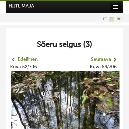
HIITE MAJA
Uutiset
ET
FI
RU
Kuvakilpailut
UUSI KUVAKILPAILU
Sõeru selgus (3)
Hiite kuvavõistlus 2026
AIEMMAT KILPAILUT
Edellinen
Seuraava
Hiisien kuvakilpailu 2025
Kuva 52/706
Kuva 54/706
2025 kuvakilpailu lisä
Liikuvad kuvad 2025
Hiisien kuvakilpailu 2024
2024 kuvakilpailu lisä
Liikkuvat kuvat 2024
Hiisien kuvakilpailu 2023