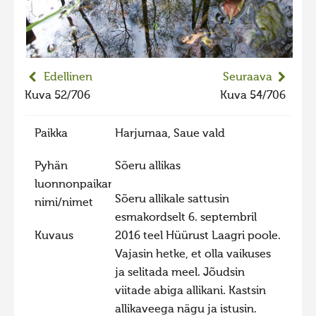
2023 kuvakilpailu lisä
Liikkuvat kuvat 2023
Hiite kuvavõistlus 2022
Edellinen
Seuraava
Hiite kuvavõistlus 2022 lisa
Kuva 52/706
Kuva 54/706
Liikkuvat kuvat 2022
Paikka
Harjumaa, Saue vald
Hiite kuvavõistlus 2021
Liikkuvat kuvat 2021
Pyhän
Sõeru allikas
luonnonpaikan
Hiite kuvavõistlus 2020
Sõeru allikale sattusin
nimi/nimet
Liikkuvat kuvat 2020
esmakordselt 6. septembril
Kuvaus
2016 teel Hüürust Laagri poole.
Hiite kuvavõistlus 2019
Vajasin hetke, et olla vaikuses
Hiite kuvavõistlus 2018
ja selitada meel. Jõudsin
Hiite kuvavõistlus 2017
viitade abiga allikani. Kastsin
allikaveega nägu ja istusin.
Hiite kuvavõistlus 2016