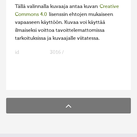
Tällä valinnalla kuvaaja antaa kuvan
Creative
Commons 4.0
lisenssin ehtojen mukaiseen
vapaaseen käyttöön. Kuvaa voi käyttää
ilmaiseksi voittoa tavoittelemattomissa
tarkoituksissa ja kuvaajalle viitatessa.
id
3016 /
FaLang translation system by Faboba