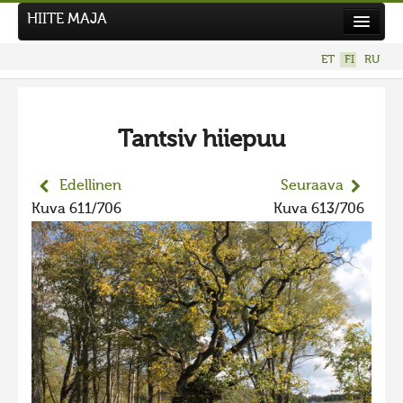
HIITE MAJA
Uutiset
ET
FI
RU
Kuvakilpailut
UUSI KUVAKILPAILU
Tantsiv hiiepuu
Hiite kuvavõistlus 2026
AIEMMAT KILPAILUT
Edellinen
Seuraava
Hiisien kuvakilpailu 2025
Kuva 611/706
Kuva 613/706
2025 kuvakilpailu lisä
Liikuvad kuvad 2025
Hiisien kuvakilpailu 2024
2024 kuvakilpailu lisä
Liikkuvat kuvat 2024
Hiisien kuvakilpailu 2023