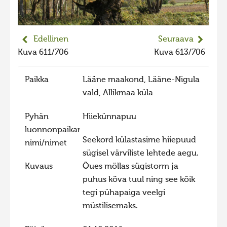
2023 kuvakilpailu lisä
Liikkuvat kuvat 2023
Edellinen
Seuraava
Hiite kuvavõistlus 2022
Kuva 611/706
Kuva 613/706
Hiite kuvavõistlus 2022 lisa
Paikka
Lääne maakond, Lääne-Nigula
Liikkuvat kuvat 2022
vald, Allikmaa küla
Hiite kuvavõistlus 2021
Pyhän
Hiiekünnapuu
Liikkuvat kuvat 2021
luonnonpaikan
Hiite kuvavõistlus 2020
Seekord külastasime hiiepuud
nimi/nimet
Liikkuvat kuvat 2020
sügisel värviliste lehtede aegu.
Kuvaus
Õues möllas sügistorm ja
Hiite kuvavõistlus 2019
puhus kõva tuul ning see kõik
Hiite kuvavõistlus 2018
tegi pühapaiga veelgi
Hiite kuvavõistlus 2017
müstilisemaks.
Hiite kuvavõistlus 2016