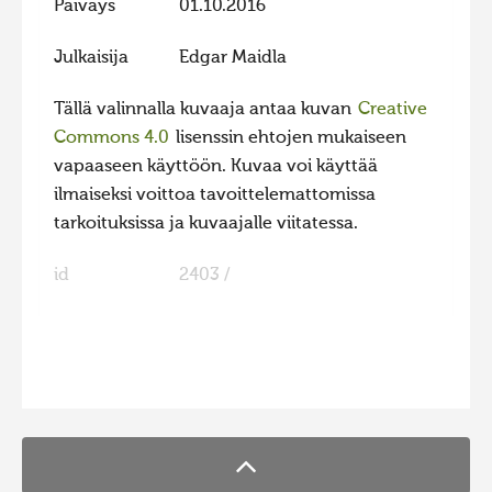
Päiväys
01.10.2016
Hiite kuvavõistlus 2015
Julkaisija
Edgar Maidla
Hiite kuvavõistlus 2014
Hiite kuvavõistlus 2013
Tällä valinnalla kuvaaja antaa kuvan
Creative
Commons 4.0
lisenssin ehtojen mukaiseen
Hiite kuvavõistlus 2012
vapaaseen käyttöön. Kuvaa voi käyttää
Hiite kuvavõistlus 2011
ilmaiseksi voittoa tavoittelemattomissa
Hiite kuvavõistlus 2010
tarkoituksissa ja kuvaajalle viitatessa.
Hiite kuvavõistlus 2009
id
2403 /
Hiite kuvavõistlus 2008
FaLang translation system by Faboba