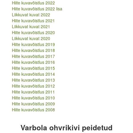
Hiite kuvavõistlus 2022
Hiite kuvavõistlus 2021
Hiite kuvavõistlus 2022 lisa
Liikkuvat kuvat 2021
Liikkuvat kuvat 2022
Hiite kuvavõistlus 2020
Hiite kuvavõistlus 2021
Liikkuvat kuvat 2020
Liikkuvat kuvat 2021
Hiite kuvavõistlus 2019
Hiite kuvavõistlus 2020
Hiite kuvavõistlus 2018
Liikkuvat kuvat 2020
Hiite kuvavõistlus 2017
Hiite kuvavõistlus 2019
Hiite kuvavõistlus 2016
Hiite kuvavõistlus 2018
Hiite kuvavõistlus 2015
Hiite kuvavõistlus 2017
Hiite kuvavõistlus 2014
Hiite kuvavõistlus 2016
Hiite kuvavõistlus 2013
Hiite kuvavõistlus 2015
Hiite kuvavõistlus 2012
Hiite kuvavõistlus 2014
Hiite kuvavõistlus 2011
Hiite kuvavõistlus 2013
Hiite kuvavõistlus 2010
Hiite kuvavõistlus 2012
Hiite kuvavõistlus 2009
Hiite kuvavõistlus 2011
Hiite kuvavõistlus 2008
Hiite kuvavõistlus 2010
Hiite kuvavõistlus 2009
Hiite kuvavõistlus 2008
Varbola ohvrikivi peidetud