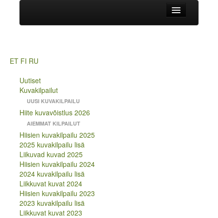
Uutiset
HIITE MAJA
Kuvakilpailut
ET
FI
RU
UUSI KUVAKILPAILU
Uutiset
Hiite kuvavõistlus 2026
Kuvakilpailut
AIEMMAT KILPAILUT
UUSI KUVAKILPAILU
Hiisien kuvakilpailu 2025
Hiite kuvavõistlus 2026
2025 kuvakilpailu lisä
AIEMMAT KILPAILUT
Liikuvad kuvad 2025
Hiisien kuvakilpailu 2025
Hiisien kuvakilpailu 2024
2025 kuvakilpailu lisä
2024 kuvakilpailu lisä
Liikuvad kuvad 2025
Liikkuvat kuvat 2024
Hiisien kuvakilpailu 2024
Hiisien kuvakilpailu 2023
2024 kuvakilpailu lisä
2023 kuvakilpailu lisä
Liikkuvat kuvat 2024
Liikkuvat kuvat 2023
Hiisien kuvakilpailu 2023
Hiite kuvavõistlus 2022
2023 kuvakilpailu lisä
Hiite kuvavõistlus 2022 lisa
Liikkuvat kuvat 2023
Liikkuvat kuvat 2022