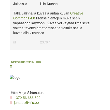
Julkaisija
Ülle Kütsen
Tällä valinnalla kuvaaja antaa kuvan
Creative
Commons 4.0
lisenssin ehtojen mukaiseen
vapaaseen käyttöön. Kuvaa voi käyttää ilmaiseksi
voittoa tavoittelemattomissa tarkoituksissa ja
kuvaajalle viitatessa.
id
2376 /
FaLang translation system by Faboba
Hiite Maja Sihtasutus
+372 56 686 892
juhatus@hiis.ee