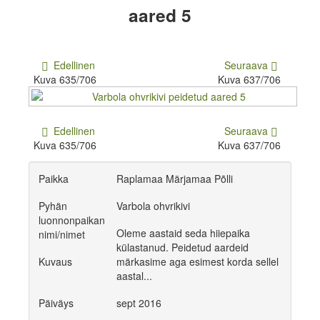
aared 5
Edellinen
Seuraava
Kuva 635/706
Kuva 637/706
Edellinen
Seuraava
Kuva 635/706
Kuva 637/706
Paikka
Raplamaa Märjamaa Põlli
Pyhän
Varbola ohvrikivi
luonnonpaikan
Oleme aastaid seda hiiepaika
nimi/nimet
külastanud. Peidetud aardeid
Kuvaus
märkasime aga esimest korda sellel
aastal...
Päiväys
sept 2016